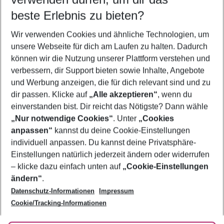
08.08.26
–
06.08.27
5-8 Nächte
beste Erlebnis zu bieten?
Wer wird verreisen
Wir verwenden Cookies und ähnliche Technologien, um
2 Erwachsene
Keine Kinder
unsere Webseite für dich am Laufen zu halten. Dadurch
können wir die Nutzung unserer Plattform verstehen und
Mehr Filter anzeigen
verbessern, dir Support bieten sowie Inhalte, Angebote
und Werbung anzeigen, die für dich relevant sind und zu
dir passen. Klicke auf
„Alle akzeptieren“
, wenn du
einverstanden bist. Dir reicht das Nötigste? Dann wähle
„Nur notwendige Cookies“
. Unter
„Cookies
anpassen“
kannst du deine Cookie-Einstellungen
Footer
Footer navigation
individuell anpassen. Du kannst deine Privatsphäre-
Über uns
Einstellungen natürlich jederzeit ändern oder widerrufen
AGB
– klicke dazu einfach unten auf
„Cookie-Einstellungen
Service & Hilfe
Bestpreisgarantie
ändern“
.
Datenschutz-Informationen
Impressum
Agenturbetreuung
Cookie-Einstellungen ändern
Folge uns
Barrierefreies Reisen
Cookie/Tracking-Informationen
Cookie-Richtlinie
Check-in
Datenschutz