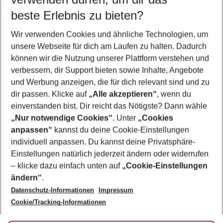
11.08.26
–
09.08.27
5-8 Nächte
beste Erlebnis zu bieten?
Wer wird verreisen
Wir verwenden Cookies und ähnliche Technologien, um
2 Erwachsene
Keine Kinder
unsere Webseite für dich am Laufen zu halten. Dadurch
können wir die Nutzung unserer Plattform verstehen und
Mehr Filter anzeigen
verbessern, dir Support bieten sowie Inhalte, Angebote
und Werbung anzeigen, die für dich relevant sind und zu
dir passen. Klicke auf
„Alle akzeptieren“
, wenn du
einverstanden bist. Dir reicht das Nötigste? Dann wähle
„Nur notwendige Cookies“
. Unter
„Cookies
anpassen“
kannst du deine Cookie-Einstellungen
Footer
Footer navigation
individuell anpassen. Du kannst deine Privatsphäre-
Über uns
Einstellungen natürlich jederzeit ändern oder widerrufen
AGB
– klicke dazu einfach unten auf
„Cookie-Einstellungen
Service & Hilfe
Bestpreisgarantie
ändern“
.
Datenschutz-Informationen
Impressum
Agenturbetreuung
Cookie-Einstellungen ändern
Folge uns
Barrierefreies Reisen
Cookie/Tracking-Informationen
Cookie-Richtlinie
Check-in
Datenschutz