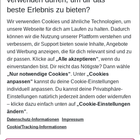
08.08.26
–
06.08.27
5-8 Nächte
beste Erlebnis zu bieten?
Wer wird verreisen
Wir verwenden Cookies und ähnliche Technologien, um
2 Erwachsene
Keine Kinder
unsere Webseite für dich am Laufen zu halten. Dadurch
können wir die Nutzung unserer Plattform verstehen und
Mehr Filter anzeigen
verbessern, dir Support bieten sowie Inhalte, Angebote
und Werbung anzeigen, die für dich relevant sind und zu
dir passen. Klicke auf
„Alle akzeptieren“
, wenn du
einverstanden bist. Dir reicht das Nötigste? Dann wähle
„Nur notwendige Cookies“
. Unter
„Cookies
anpassen“
kannst du deine Cookie-Einstellungen
Footer
Footer navigation
individuell anpassen. Du kannst deine Privatsphäre-
Über uns
Einstellungen natürlich jederzeit ändern oder widerrufen
AGB
– klicke dazu einfach unten auf
„Cookie-Einstellungen
Service & Hilfe
Bestpreisgarantie
ändern“
.
Datenschutz-Informationen
Impressum
Agenturbetreuung
Cookie-Einstellungen ändern
Folge uns
Barrierefreies Reisen
Cookie/Tracking-Informationen
Cookie-Richtlinie
Check-in
Datenschutz