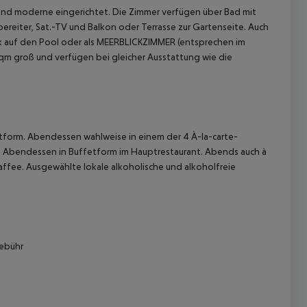
nd moderne eingerichtet. Die Zimmer verfügen über Bad mit
reiter, Sat.-TV und Balkon oder Terrasse zur Gartenseite.
Auch
ck auf den Pool oder als MEERBLICKZIMMER (entsprechen im
qm groß und verfügen bei gleicher Ausstattung wie die
 akzeptieren
form. Abendessen wahlweise in einem der 4 À-la-carte-
d Abendessen in Buffetform im Hauptrestaurant. Abends auch à
affee. Ausgewählte lokale alkoholische und alkoholfreie
ebühr