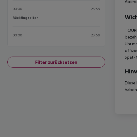
Abenda
00:00
23:59
Wich
Rückflugzeiten
Rückflugzeiten
TOURIS
00:00
23:59
bezahl
Uhr mo
offizi
Spät-C
Filter zurücksetzen
Hinw
Diese 
haben,