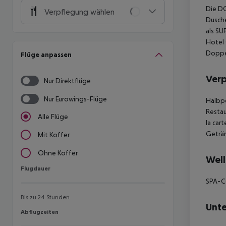
Die DO
Verpflegung wählen
Dusche
als SU
Hotel 
Doppe
Flüge anpassen
Ver
Nur Direktflüge
Nur Eurowings-Flüge
Halbpe
Restau
Alle Flüge
la car
Geträn
Mit Koffer
Ohne Koffer
Well
Flugdauer
Flugdauer
SPA-C
Bis zu 24 Stunden
Unte
Abflugzeiten
Abflugzeiten