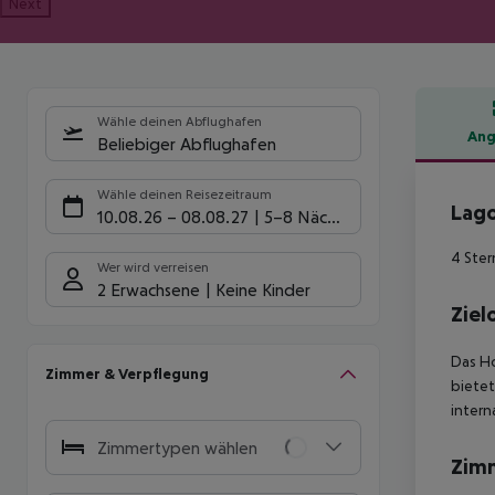
Next
Wähle deinen Abflughafen
Ang
Beliebiger Abflughafen
Hote
Wähle deinen Reisezeitraum
Lago
10.08.26
–
08.08.27
5-8 Nächte
4 Ster
Wer wird verreisen
2 Erwachsene
Keine Kinder
Ziel
Das Ho
Zimmer & Verpflegung
bietet
intern
Zimmertypen wählen
Zim