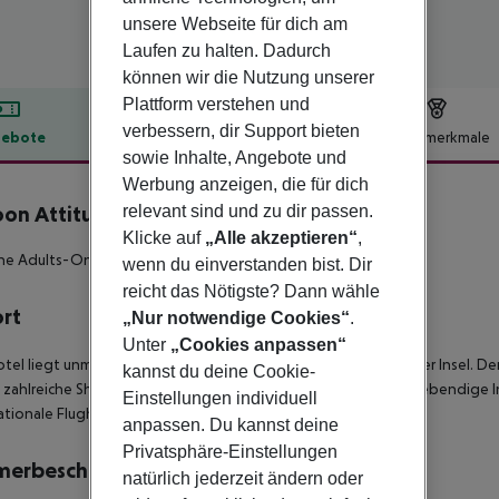
unsere Webseite für dich am
Laufen zu halten. Dadurch
können wir die Nutzung unserer
Plattform verstehen und
verbessern, dir Support bieten
ebote
Hotelbeschreibung
Hotelmerkmale
sowie Inhalte, Angebote und
lbeschreibung
Werbung anzeigen, die für dich
relevant sind und zu dir passen.
on Attitude
4
Klicke auf
„Alle akzeptieren“
,
ne Adults-Only Hote im Norden von Mauritius.
wenn du einverstanden bist. Dir
reicht das Nötigste? Dann wähle
ort
„Nur notwendige Cookies“
.
Unter
„Cookies anpassen“
tel liegt unmittelbar an einer traumhaften Bucht im Norden der Insel. De
kannst du deine Cookie-
 zahlreiche Shopping- und Unterhaltungsmöglichkeiten. Die lebendige Ins
Einstellungen individuell
ationale Flughafen ist etwa 80 Fahrminuten entfernt.
anpassen. Du kannst deine
Privatsphäre-Einstellungen
merbeschreibung
natürlich jederzeit ändern oder