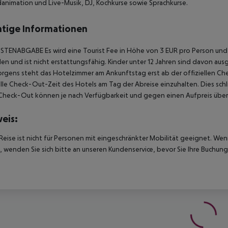
nimation und Live-Musik, DJ, Kochkurse sowie Sprachkurse.
tige Informationen
TENABGABE Es wird eine Tourist Fee in Höhe von 3 EUR pro Person und Na
en und ist nicht erstattungsfähig. Kinder unter 12 Jahren sind davon a
rgens steht das Hotelzimmer am Ankunftstag erst ab der offiziellen Chec
elle Check-Out-Zeit des Hotels am Tag der Abreise einzuhalten. Dies schl
heck-Out können je nach Verfügbarkeit und gegen einen Aufpreis über
eis:
Reise ist nicht für Personen mit eingeschränkter Mobilität geeignet. We
 wenden Sie sich bitte an unseren Kundenservice, bevor Sie Ihre Buchung