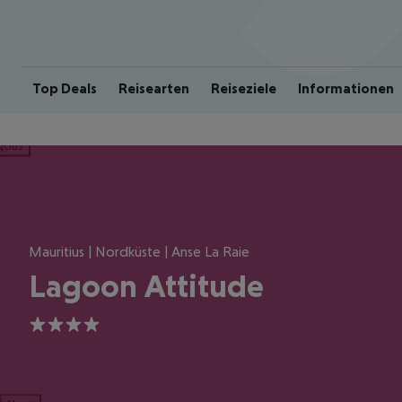
Top Deals
Reisearten
Reiseziele
Informationen
ious
Mauritius | Nordküste | Anse La Raie
Lagoon Attitude
4