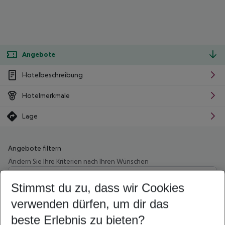
Angebote
Hotelbeschreibung
Hotelmerkmale
Lage
Angebote filtern
Ändern Sie Ihre Kriterien nach Ihren Wünschen
Wähle deinen Abflughafen
Beliebiger Abflughafen
Stimmst du zu, dass wir Cookies
verwenden dürfen, um dir das
Wähle deinen Reisezeitraum
08.08.26
–
06.08.27
5-8 Nächte
beste Erlebnis zu bieten?