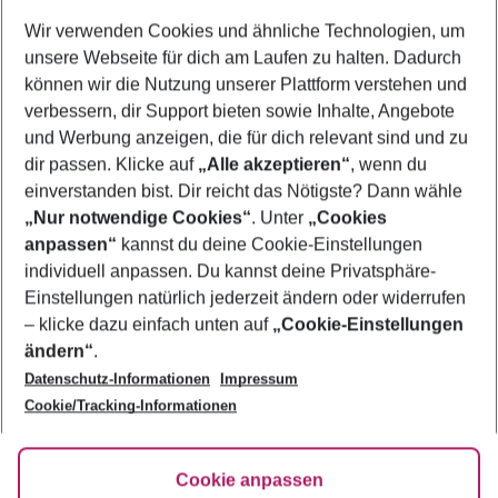
Wer wird verreisen
Wir verwenden Cookies und ähnliche Technologien, um
2 Erwachsene
Keine Kinder
unsere Webseite für dich am Laufen zu halten. Dadurch
können wir die Nutzung unserer Plattform verstehen und
Mehr Filter anzeigen
verbessern, dir Support bieten sowie Inhalte, Angebote
und Werbung anzeigen, die für dich relevant sind und zu
dir passen. Klicke auf
„Alle akzeptieren“
, wenn du
einverstanden bist. Dir reicht das Nötigste? Dann wähle
„Nur notwendige Cookies“
. Unter
„Cookies
anpassen“
kannst du deine Cookie-Einstellungen
Footer
Footer navigation
individuell anpassen. Du kannst deine Privatsphäre-
Über uns
Einstellungen natürlich jederzeit ändern oder widerrufen
AGB
– klicke dazu einfach unten auf
„Cookie-Einstellungen
Service & Hilfe
Bestpreisgarantie
ändern“
.
Datenschutz-Informationen
Impressum
Agenturbetreuung
Cookie-Einstellungen ändern
Folge uns
Barrierefreies Reisen
Cookie/Tracking-Informationen
Cookie-Richtlinie
Check-in
Datenschutz
FAQ
Fakten
Cookie anpassen
HanseMerkur Reiseversicherung
Flexibel buchen