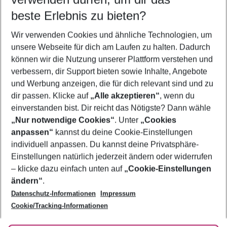
12.08.26
–
10.08.27
5-8 Nächte
beste Erlebnis zu bieten?
Wer wird verreisen
Wir verwenden Cookies und ähnliche Technologien, um
2 Erwachsene
Keine Kinder
unsere Webseite für dich am Laufen zu halten. Dadurch
können wir die Nutzung unserer Plattform verstehen und
Mehr Filter anzeigen
verbessern, dir Support bieten sowie Inhalte, Angebote
und Werbung anzeigen, die für dich relevant sind und zu
dir passen. Klicke auf
„Alle akzeptieren“
, wenn du
einverstanden bist. Dir reicht das Nötigste? Dann wähle
„Nur notwendige Cookies“
. Unter
„Cookies
anpassen“
kannst du deine Cookie-Einstellungen
Footer
Footer navigation
individuell anpassen. Du kannst deine Privatsphäre-
Über uns
Einstellungen natürlich jederzeit ändern oder widerrufen
AGB
– klicke dazu einfach unten auf
„Cookie-Einstellungen
Service & Hilfe
Bestpreisgarantie
ändern“
.
Datenschutz-Informationen
Impressum
Agenturbetreuung
Cookie-Einstellungen ändern
Folge uns
Barrierefreies Reisen
Cookie/Tracking-Informationen
Cookie-Richtlinie
Check-in
Datenschutz