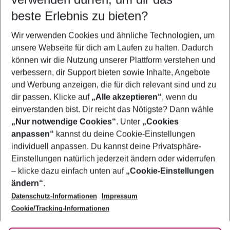
09.08.26
–
07.08.27
5-8 Nächte
beste Erlebnis zu bieten?
Wer wird verreisen
Wir verwenden Cookies und ähnliche Technologien, um
2 Erwachsene
Keine Kinder
unsere Webseite für dich am Laufen zu halten. Dadurch
können wir die Nutzung unserer Plattform verstehen und
Mehr Filter anzeigen
verbessern, dir Support bieten sowie Inhalte, Angebote
und Werbung anzeigen, die für dich relevant sind und zu
dir passen. Klicke auf
„Alle akzeptieren“
, wenn du
einverstanden bist. Dir reicht das Nötigste? Dann wähle
„Nur notwendige Cookies“
. Unter
„Cookies
anpassen“
kannst du deine Cookie-Einstellungen
Footer
Footer navigation
individuell anpassen. Du kannst deine Privatsphäre-
Über uns
Einstellungen natürlich jederzeit ändern oder widerrufen
AGB
– klicke dazu einfach unten auf
„Cookie-Einstellungen
Service & Hilfe
Bestpreisgarantie
ändern“
.
Datenschutz-Informationen
Impressum
Agenturbetreuung
Cookie-Einstellungen ändern
Folge uns
Barrierefreies Reisen
Cookie/Tracking-Informationen
Cookie-Richtlinie
Check-in
Datenschutz