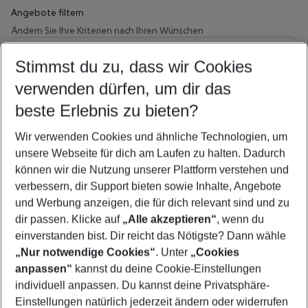
Angebote filtern
Ändern Sie Ihre Kriterien nach Ihren Wünschen
Wähle deinen Abflughafen
Beliebiger Abflughafen
Stimmst du zu, dass wir Cookies
verwenden dürfen, um dir das
Wähle deinen Reisezeitraum
11.08.26
–
09.08.27
5-8 Nächte
beste Erlebnis zu bieten?
Wer wird verreisen
Wir verwenden Cookies und ähnliche Technologien, um
2 Erwachsene
Keine Kinder
unsere Webseite für dich am Laufen zu halten. Dadurch
können wir die Nutzung unserer Plattform verstehen und
Mehr Filter anzeigen
verbessern, dir Support bieten sowie Inhalte, Angebote
und Werbung anzeigen, die für dich relevant sind und zu
dir passen. Klicke auf
„Alle akzeptieren“
, wenn du
einverstanden bist. Dir reicht das Nötigste? Dann wähle
„Nur notwendige Cookies“
. Unter
„Cookies
anpassen“
kannst du deine Cookie-Einstellungen
Footer
Footer navigation
individuell anpassen. Du kannst deine Privatsphäre-
Über uns
Einstellungen natürlich jederzeit ändern oder widerrufen