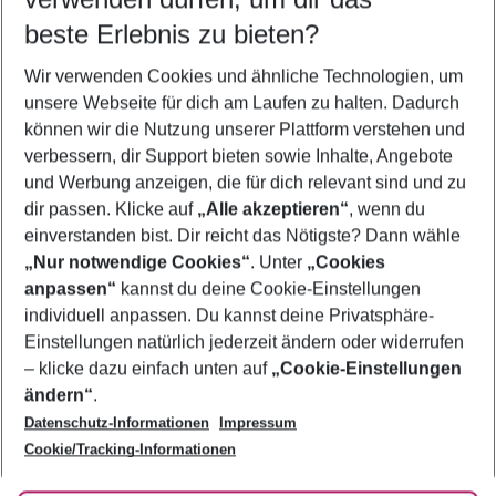
10.08.26
–
08.08.27
5-8 Nächte
beste Erlebnis zu bieten?
Wer wird verreisen
Wir verwenden Cookies und ähnliche Technologien, um
2 Erwachsene
Keine Kinder
unsere Webseite für dich am Laufen zu halten. Dadurch
können wir die Nutzung unserer Plattform verstehen und
Mehr Filter anzeigen
verbessern, dir Support bieten sowie Inhalte, Angebote
und Werbung anzeigen, die für dich relevant sind und zu
dir passen. Klicke auf
„Alle akzeptieren“
, wenn du
einverstanden bist. Dir reicht das Nötigste? Dann wähle
„Nur notwendige Cookies“
. Unter
„Cookies
anpassen“
kannst du deine Cookie-Einstellungen
Footer
Footer navigation
individuell anpassen. Du kannst deine Privatsphäre-
Über uns
Einstellungen natürlich jederzeit ändern oder widerrufen
AGB
– klicke dazu einfach unten auf
„Cookie-Einstellungen
Service & Hilfe
Bestpreisgarantie
ändern“
.
Datenschutz-Informationen
Impressum
Agenturbetreuung
Cookie-Einstellungen ändern
Folge uns
Barrierefreies Reisen
Cookie/Tracking-Informationen
Cookie-Richtlinie
Check-in
Datenschutz