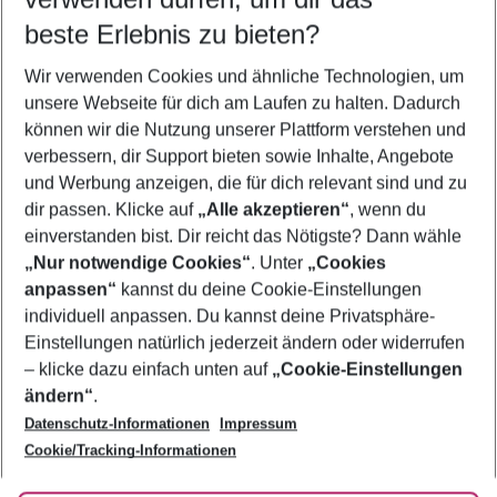
09.08.26
–
07.08.27
5-8 Nächte
beste Erlebnis zu bieten?
Wer wird verreisen
Wir verwenden Cookies und ähnliche Technologien, um
2 Erwachsene
Keine Kinder
unsere Webseite für dich am Laufen zu halten. Dadurch
können wir die Nutzung unserer Plattform verstehen und
Mehr Filter anzeigen
verbessern, dir Support bieten sowie Inhalte, Angebote
und Werbung anzeigen, die für dich relevant sind und zu
dir passen. Klicke auf
„Alle akzeptieren“
, wenn du
einverstanden bist. Dir reicht das Nötigste? Dann wähle
„Nur notwendige Cookies“
. Unter
„Cookies
anpassen“
kannst du deine Cookie-Einstellungen
Footer
Footer navigation
individuell anpassen. Du kannst deine Privatsphäre-
Über uns
Einstellungen natürlich jederzeit ändern oder widerrufen
AGB
– klicke dazu einfach unten auf
„Cookie-Einstellungen
Service & Hilfe
Bestpreisgarantie
ändern“
.
Datenschutz-Informationen
Impressum
Agenturbetreuung
Cookie-Einstellungen ändern
Folge uns
Barrierefreies Reisen
Cookie/Tracking-Informationen
Cookie-Richtlinie
Check-in
Datenschutz