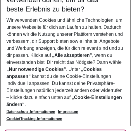
09.08.26
–
07.08.27
5-8 Nächte
beste Erlebnis zu bieten?
Wer wird verreisen
Wir verwenden Cookies und ähnliche Technologien, um
2 Erwachsene
Keine Kinder
unsere Webseite für dich am Laufen zu halten. Dadurch
können wir die Nutzung unserer Plattform verstehen und
Mehr Filter anzeigen
verbessern, dir Support bieten sowie Inhalte, Angebote
und Werbung anzeigen, die für dich relevant sind und zu
dir passen. Klicke auf
„Alle akzeptieren“
, wenn du
einverstanden bist. Dir reicht das Nötigste? Dann wähle
„Nur notwendige Cookies“
. Unter
„Cookies
anpassen“
kannst du deine Cookie-Einstellungen
Footer
Footer navigation
individuell anpassen. Du kannst deine Privatsphäre-
Über uns
Einstellungen natürlich jederzeit ändern oder widerrufen
AGB
– klicke dazu einfach unten auf
„Cookie-Einstellungen
Service & Hilfe
Bestpreisgarantie
ändern“
.
Datenschutz-Informationen
Impressum
Agenturbetreuung
Cookie-Einstellungen ändern
Folge uns
Barrierefreies Reisen
Cookie/Tracking-Informationen
Cookie-Richtlinie
Check-in
Datenschutz