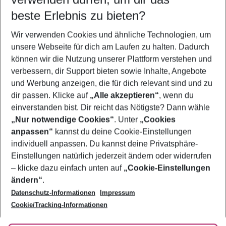
10.08.26
–
08.08.27
5-8 Nächte
beste Erlebnis zu bieten?
Wer wird verreisen
Wir verwenden Cookies und ähnliche Technologien, um
2 Erwachsene
Keine Kinder
unsere Webseite für dich am Laufen zu halten. Dadurch
können wir die Nutzung unserer Plattform verstehen und
Mehr Filter anzeigen
verbessern, dir Support bieten sowie Inhalte, Angebote
und Werbung anzeigen, die für dich relevant sind und zu
dir passen. Klicke auf
„Alle akzeptieren“
, wenn du
einverstanden bist. Dir reicht das Nötigste? Dann wähle
„Nur notwendige Cookies“
. Unter
„Cookies
anpassen“
kannst du deine Cookie-Einstellungen
Footer
Footer navigation
individuell anpassen. Du kannst deine Privatsphäre-
Über uns
Einstellungen natürlich jederzeit ändern oder widerrufen
AGB
– klicke dazu einfach unten auf
„Cookie-Einstellungen
Service & Hilfe
Bestpreisgarantie
ändern“
.
Datenschutz-Informationen
Impressum
Agenturbetreuung
Cookie-Einstellungen ändern
Folge uns
Barrierefreies Reisen
Cookie/Tracking-Informationen
Cookie-Richtlinie
Check-in
Datenschutz