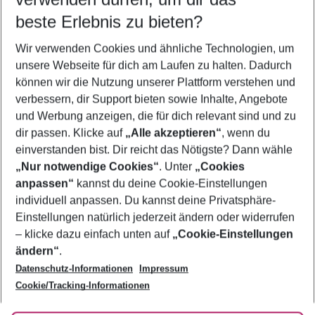
09.08.26
–
07.08.27
5-8 Nächte
beste Erlebnis zu bieten?
Wer wird verreisen
Wir verwenden Cookies und ähnliche Technologien, um
2 Erwachsene
Keine Kinder
unsere Webseite für dich am Laufen zu halten. Dadurch
können wir die Nutzung unserer Plattform verstehen und
Mehr Filter anzeigen
verbessern, dir Support bieten sowie Inhalte, Angebote
und Werbung anzeigen, die für dich relevant sind und zu
dir passen. Klicke auf
„Alle akzeptieren“
, wenn du
einverstanden bist. Dir reicht das Nötigste? Dann wähle
„Nur notwendige Cookies“
. Unter
„Cookies
anpassen“
kannst du deine Cookie-Einstellungen
Footer
Footer navigation
individuell anpassen. Du kannst deine Privatsphäre-
Über uns
Einstellungen natürlich jederzeit ändern oder widerrufen
AGB
– klicke dazu einfach unten auf
„Cookie-Einstellungen
Service & Hilfe
Bestpreisgarantie
ändern“
.
Datenschutz-Informationen
Impressum
Agenturbetreuung
Cookie-Einstellungen ändern
Folge uns
Barrierefreies Reisen
Cookie/Tracking-Informationen
Cookie-Richtlinie
Check-in
Datenschutz