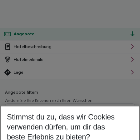
Angebote
Hotelbeschreibung
Hotelmerkmale
Lage
Angebote filtern
Ändern Sie Ihre Kriterien nach Ihren Wünschen
Wähle deinen Abflughafen
Beliebiger Abflughafen
Stimmst du zu, dass wir Cookies
verwenden dürfen, um dir das
Wähle deinen Reisezeitraum
09.08.26
–
07.08.27
5-8 Nächte
beste Erlebnis zu bieten?