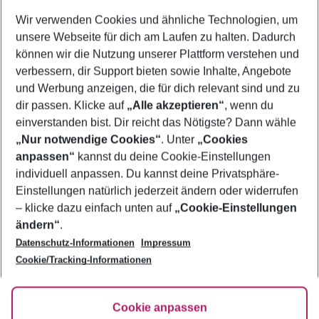
Wer wird verreisen
Wir verwenden Cookies und ähnliche Technologien, um
2 Erwachsene
Keine Kinder
unsere Webseite für dich am Laufen zu halten. Dadurch
können wir die Nutzung unserer Plattform verstehen und
Mehr Filter anzeigen
verbessern, dir Support bieten sowie Inhalte, Angebote
und Werbung anzeigen, die für dich relevant sind und zu
dir passen. Klicke auf
„Alle akzeptieren“
, wenn du
einverstanden bist. Dir reicht das Nötigste? Dann wähle
„Nur notwendige Cookies“
. Unter
„Cookies
anpassen“
kannst du deine Cookie-Einstellungen
Footer
Footer navigation
individuell anpassen. Du kannst deine Privatsphäre-
Über uns
Einstellungen natürlich jederzeit ändern oder widerrufen
AGB
– klicke dazu einfach unten auf
„Cookie-Einstellungen
Service & Hilfe
Bestpreisgarantie
ändern“
.
Datenschutz-Informationen
Impressum
Agenturbetreuung
Cookie-Einstellungen ändern
Folge uns
Barrierefreies Reisen
Cookie/Tracking-Informationen
Cookie-Richtlinie
Check-in
Datenschutz
FAQ
Fakten
Cookie anpassen
HanseMerkur Reiseversicherung
Flexibel buchen