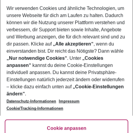
Wer wird verreisen
Wir verwenden Cookies und ähnliche Technologien, um
2 Erwachsene
Keine Kinder
unsere Webseite für dich am Laufen zu halten. Dadurch
können wir die Nutzung unserer Plattform verstehen und
Mehr Filter anzeigen
verbessern, dir Support bieten sowie Inhalte, Angebote
und Werbung anzeigen, die für dich relevant sind und zu
dir passen. Klicke auf
„Alle akzeptieren“
, wenn du
einverstanden bist. Dir reicht das Nötigste? Dann wähle
„Nur notwendige Cookies“
. Unter
„Cookies
anpassen“
kannst du deine Cookie-Einstellungen
Footer
Footer navigation
individuell anpassen. Du kannst deine Privatsphäre-
Über uns
Einstellungen natürlich jederzeit ändern oder widerrufen
AGB
– klicke dazu einfach unten auf
„Cookie-Einstellungen
Service & Hilfe
Bestpreisgarantie
ändern“
.
Datenschutz-Informationen
Impressum
Agenturbetreuung
Cookie-Einstellungen ändern
Folge uns
Barrierefreies Reisen
Cookie/Tracking-Informationen
Cookie-Richtlinie
Check-in
Datenschutz
FAQ
Fakten
Cookie anpassen
HanseMerkur Reiseversicherung
Flexibel buchen