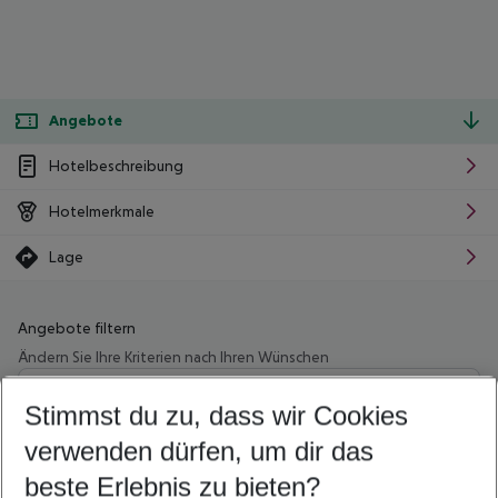
Angebote
Hotelbeschreibung
Hotelmerkmale
Lage
Angebote filtern
Ändern Sie Ihre Kriterien nach Ihren Wünschen
Wähle deinen Abflughafen
Beliebiger Abflughafen
Stimmst du zu, dass wir Cookies
verwenden dürfen, um dir das
Wähle deinen Reisezeitraum
09.08.26
–
07.08.27
5-8 Nächte
beste Erlebnis zu bieten?