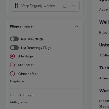
Verpflegung wählen
Aqua-F
Well
Flüge anpassen
Frise
Nur Direktflüge
Unte
Nur Eurowings-Flüge
TV-Rau
Alle Flüge
Mit Koffer
Zusä
Ohne Koffer
Americ
Flugdauer
Flugdauer
Wich
Bis zu 24 Stunden
Es fäl
Abflugzeiten
Abflugzeiten
Sterne