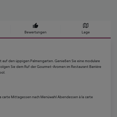
Bewertungen
Lage
icht auf den üppigen Palmengarten. Genießen Sie eine modulare
 Folgen Sie dem Ruf der Gourmet-Aromen im Restaurant Barrière
ool.
la carte Mittagessen nach Menüwahl Abendessen à la carte