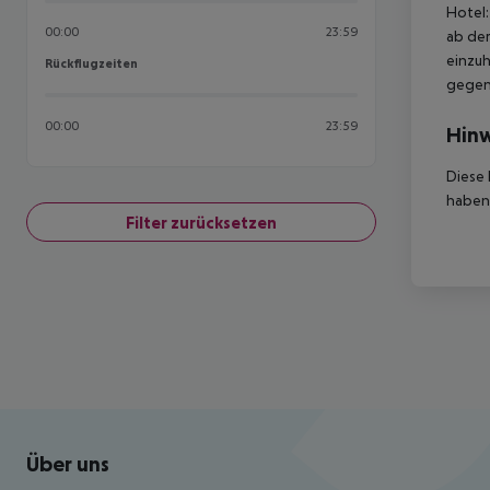
Hotel:
00:00
23:59
ab der
einzuh
Rückflugzeiten
Rückflugzeiten
gegen 
00:00
23:59
Hinw
Diese 
haben,
Filter zurücksetzen
Footer
Footer navigation
Über uns