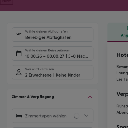
Next
Wähle deinen Abflughafen
Ang
Beliebiger Abflughafen
Hote
Wähle deinen Reisezeitraum
Hote
10.08.26
–
08.08.27
5-8 Nächte
Bewund
Wer wird verreisen
Lounge
2 Erwachsene
Keine Kinder
Les Ta
Ver
Zimmer & Verpflegung
Frühst
Abend
Zimmertypen wählen
Spor