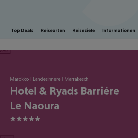
Top Deals
Reisearten
Reiseziele
Informationen
ious
Marokko | Landesinnere | Marrakesch
Hotel & Ryads Barriére
Le Naoura
5