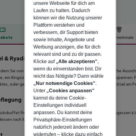
unsere Webseite für dich am
Laufen zu halten. Dadurch
können wir die Nutzung unserer
Plattform verstehen und
verbessern, dir Support bieten
ebote
Hotelbeschreibung
Hotelmerkmale
sowie Inhalte, Angebote und
Werbung anzeigen, die für dich
lbeschreibung
relevant sind und zu dir passen.
l & Ryads Barriére Le Naoura
Klicke auf
„Alle akzeptieren“
,
5
wenn du einverstanden bist. Dir
ern Sie von der Terrasse des Hotels Naoura Barrière die herrliche Auss
reicht das Nötigste? Dann wähle
, ein Kingsize -Bett und einen Wellnessbereich, ideal zum Entspannen.
„Nur notwendige Cookies“
.
bles, oder geniessen Sie einen leckeren und erfrischenden Cocktail am P
Unter
„Cookies anpassen“
kannst du deine Cookie-
pflegung
Einstellungen individuell
anpassen. Du kannst deine
ücksbuffet Frühstück: 07:30:00 - 10:30:00 Mittagsbuffet Mittagessen à 
essen nach Menüwahl Halal meal
Privatsphäre-Einstellungen
natürlich jederzeit ändern oder
t
widerrufen – klicke dazu einfach