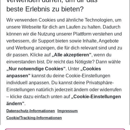
09.08.26
–
07.08.27
5-8 Nächte
beste Erlebnis zu bieten?
Wer wird verreisen
Wir verwenden Cookies und ähnliche Technologien, um
2 Erwachsene
Keine Kinder
unsere Webseite für dich am Laufen zu halten. Dadurch
können wir die Nutzung unserer Plattform verstehen und
Mehr Filter anzeigen
verbessern, dir Support bieten sowie Inhalte, Angebote
und Werbung anzeigen, die für dich relevant sind und zu
dir passen. Klicke auf
„Alle akzeptieren“
, wenn du
einverstanden bist. Dir reicht das Nötigste? Dann wähle
„Nur notwendige Cookies“
. Unter
„Cookies
anpassen“
kannst du deine Cookie-Einstellungen
Footer
Footer navigation
individuell anpassen. Du kannst deine Privatsphäre-
Über uns
Einstellungen natürlich jederzeit ändern oder widerrufen
AGB
– klicke dazu einfach unten auf
„Cookie-Einstellungen
Service & Hilfe
Bestpreisgarantie
ändern“
.
Datenschutz-Informationen
Impressum
Agenturbetreuung
Cookie-Einstellungen ändern
Folge uns
Barrierefreies Reisen
Cookie/Tracking-Informationen
Cookie-Richtlinie
Check-in
Datenschutz