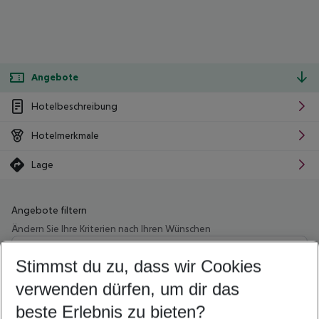
Angebote
Hotelbeschreibung
Hotelmerkmale
Lage
Angebote filtern
Ändern Sie Ihre Kriterien nach Ihren Wünschen
Wähle deinen Abflughafen
Beliebiger Abflughafen
Stimmst du zu, dass wir Cookies
verwenden dürfen, um dir das
Wähle deinen Reisezeitraum
09.08.26
–
07.08.27
5-8 Nächte
beste Erlebnis zu bieten?