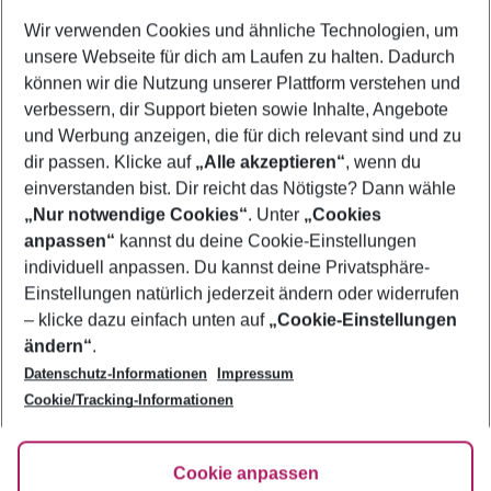
Wer wird verreisen
Wir verwenden Cookies und ähnliche Technologien, um
2 Erwachsene
Keine Kinder
unsere Webseite für dich am Laufen zu halten. Dadurch
können wir die Nutzung unserer Plattform verstehen und
Mehr Filter anzeigen
verbessern, dir Support bieten sowie Inhalte, Angebote
und Werbung anzeigen, die für dich relevant sind und zu
dir passen. Klicke auf
„Alle akzeptieren“
, wenn du
einverstanden bist. Dir reicht das Nötigste? Dann wähle
„Nur notwendige Cookies“
. Unter
„Cookies
anpassen“
kannst du deine Cookie-Einstellungen
Footer
Footer navigation
individuell anpassen. Du kannst deine Privatsphäre-
Über uns
Einstellungen natürlich jederzeit ändern oder widerrufen
AGB
– klicke dazu einfach unten auf
„Cookie-Einstellungen
Service & Hilfe
Bestpreisgarantie
ändern“
.
Datenschutz-Informationen
Impressum
Agenturbetreuung
Cookie-Einstellungen ändern
Folge uns
Barrierefreies Reisen
Cookie/Tracking-Informationen
Cookie-Richtlinie
Check-in
Datenschutz
FAQ
Fakten
Cookie anpassen
HanseMerkur Reiseversicherung
Flexibel buchen