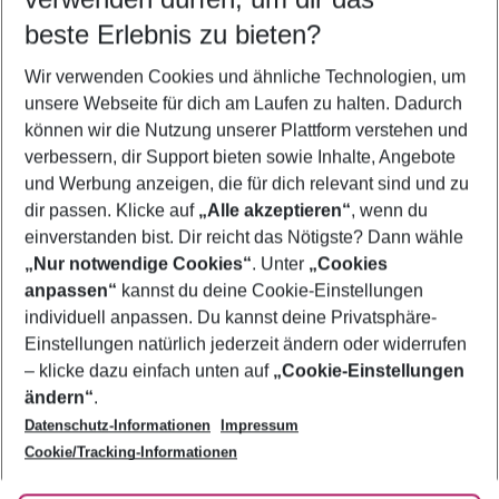
12.08.26
–
10.08.27
5-8 Nächte
beste Erlebnis zu bieten?
Wer wird verreisen
Wir verwenden Cookies und ähnliche Technologien, um
2 Erwachsene
Keine Kinder
unsere Webseite für dich am Laufen zu halten. Dadurch
können wir die Nutzung unserer Plattform verstehen und
Mehr Filter anzeigen
verbessern, dir Support bieten sowie Inhalte, Angebote
und Werbung anzeigen, die für dich relevant sind und zu
dir passen. Klicke auf
„Alle akzeptieren“
, wenn du
einverstanden bist. Dir reicht das Nötigste? Dann wähle
„Nur notwendige Cookies“
. Unter
„Cookies
anpassen“
kannst du deine Cookie-Einstellungen
Footer
Footer navigation
individuell anpassen. Du kannst deine Privatsphäre-
Über uns
Einstellungen natürlich jederzeit ändern oder widerrufen
AGB
– klicke dazu einfach unten auf
„Cookie-Einstellungen
Service & Hilfe
Bestpreisgarantie
ändern“
.
Datenschutz-Informationen
Impressum
Agenturbetreuung
Cookie-Einstellungen ändern
Folge uns
Barrierefreies Reisen
Cookie/Tracking-Informationen
Cookie-Richtlinie
Check-in
Datenschutz