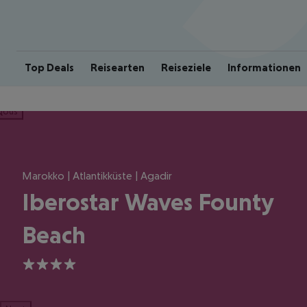
Top Deals
Reisearten
Reiseziele
Informationen
ious
Marokko | Atlantikküste | Agadir
Iberostar Waves Founty
Beach
4