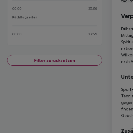
täglic
00:00
23:59
Ver
Rückflugzeiten
Rückflugzeiten
Frühst
00:00
23:59
Mittag
Spirit
nation
Willko
Filter zurücksetzen
nach A
Unte
Sport-
Tennis
gegen 
finden
Gebühr
Zusä