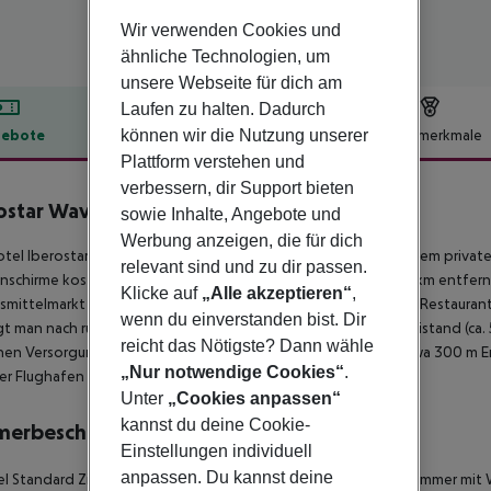
Wir verwenden Cookies und
ähnliche Technologien, um
unsere Webseite für dich am
Laufen zu halten. Dadurch
können wir die Nutzung unserer
ebote
Hotelbeschreibung
Hotelmerkmale
Plattform verstehen und
lbeschreibung
verbessern, dir Support bieten
ostar Waves Founty Beach
sowie Inhalte, Angebote und
4
Werbung anzeigen, die für dich
tel Iberostar Founty Beach befindet sich direkt am Agadir, einem priva
relevant sind und zu dir passen.
schirme kostenlos verfügbar. Die Stadt Marrakech ist ca. 260 km entfern
Klicke auf
„Alle akzeptieren“
,
mittelmarkt in ca. 2 km Entfernung. Zu den nächsten Bars und Restaura
wenn du einverstanden bist. Dir
t man nach rund 300 m. Für Mobilität im Urlaub sorgen ein Taxistand (ca. 
reicht das Nötigste? Dann wähle
chen Versorgung im Notfall befindet sich ein Krankenhaus in etwa 300 m En
„Nur notwendige Cookies“
.
er Flughafen (CMN) liegt in etwa 402 km Entfernung.
Unter
„Cookies anpassen“
kannst du deine Cookie-
merbeschreibung
Einstellungen individuell
anpassen. Du kannst deine
 Standard Zimmer (Promotion): Die modern eingerichteten Zimmer mit 