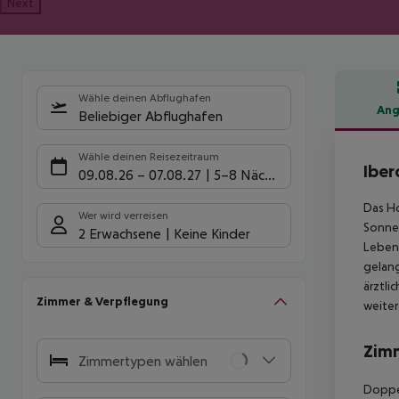
Next
Wähle deinen Abflughafen
Ang
Beliebiger Abflughafen
Hote
Wähle deinen Reisezeitraum
Iber
09.08.26
–
07.08.27
5-8 Nächte
Das Ho
Wer wird verreisen
Sonnen
2 Erwachsene
Keine Kinder
Lebens
gelang
ärztli
Zimmer & Verpflegung
weiter
Zim
Zimmertypen wählen
Doppel