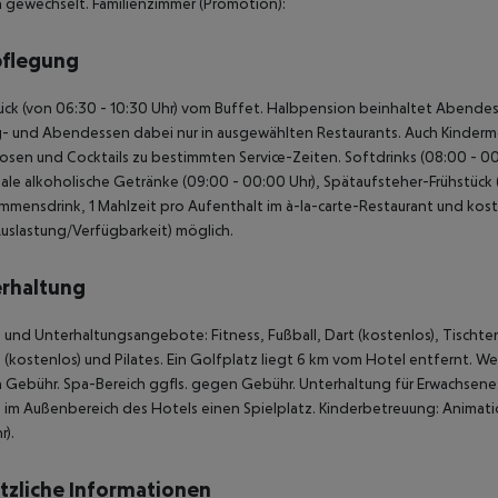
h gewechselt. Familienzimmer (Promotion):
pflegung
ück (von 06:30 - 10:30 Uhr) vom Buffet. Halbpension beinhaltet Abendesse
- und Abendessen dabei nur in ausgewählten Restaurants. Auch Kinderme
uosen und Cocktails zu bestimmten Service-Zeiten. Softdrinks (08:00 - 00:
ale alkoholische Getränke (09:00 - 00:00 Uhr), Spätaufsteher-Frühstück (10
mmensdrink, 1 Mahlzeit pro Aufenthalt im à-la-carte-Restaurant und koste
uslastung/Verfügbarkeit) möglich.
rhaltung
 und Unterhaltungsangebote: Fitness, Fußball, Dart (kostenlos), Tischten
 (kostenlos) und Pilates. Ein Golfplatz liegt 6 km vom Hotel entfern
Gebühr. Spa-Bereich ggfls. gegen Gebühr. Unterhaltung für Erwachsen
 im Außenbereich des Hotels einen Spielplatz. Kinderbetreuung: Animat
).
tzliche Informationen