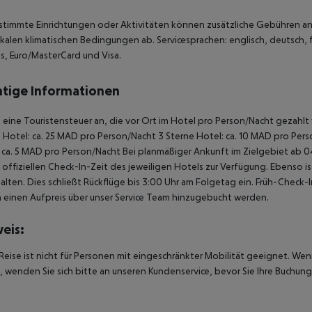
stimmte Einrichtungen oder Aktivitäten können zusätzliche Gebühren anf
kalen klimatischen Bedingungen ab. Servicesprachen: englisch, deutsch, f
s, Euro/MasterCard und Visa.
tige Informationen
lt eine Touristensteuer an, die vor Ort im Hotel pro Person/Nacht gezahl
 Hotel: ca. 25 MAD pro Person/Nacht 3 Sterne Hotel: ca. 10 MAD pro Pers
 ca. 5 MAD pro Person/Nacht Bei planmäßiger Ankunft im Zielgebiet ab
 offiziellen Check-In-Zeit des jeweiligen Hotels zur Verfügung. Ebenso i
alten. Dies schließt Rückflüge bis 3:00 Uhr am Folgetag ein. Früh-Chec
einen Aufpreis über unser Service Team hinzugebucht werden.
eis:
Reise ist nicht für Personen mit eingeschränkter Mobilität geeignet. We
 wenden Sie sich bitte an unseren Kundenservice, bevor Sie Ihre Buchung