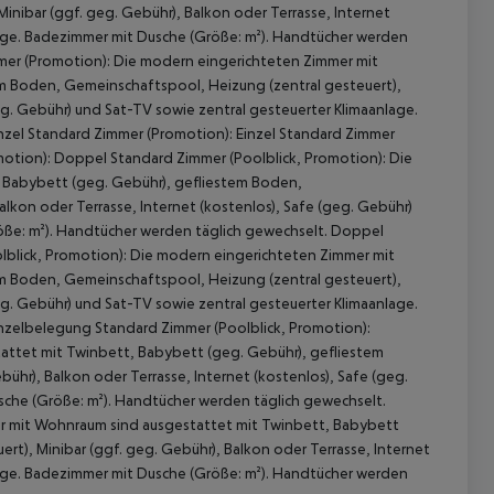
nibar (ggf. geg. Gebühr), Balkon oder Terrasse, Internet
lage. Badezimmer mit Dusche (Größe: m²). Handtücher werden
mer (Promotion): Die modern eingerichteten Zimmer mit
m Boden, Gemeinschaftspool, Heizung (zentral gesteuert),
geg. Gebühr) und Sat-TV sowie zentral gesteuerter Klimaanlage.
nzel Standard Zimmer (Promotion): Einzel Standard Zimmer
motion): Doppel Standard Zimmer (Poolblick, Promotion): Die
 Babybett (geg. Gebühr), gefliestem Boden,
lkon oder Terrasse, Internet (kostenlos), Safe (geg. Gebühr)
öße: m²). Handtücher werden täglich gewechselt. Doppel
lblick, Promotion): Die modern eingerichteten Zimmer mit
 akzeptieren
m Boden, Gemeinschaftspool, Heizung (zentral gesteuert),
geg. Gebühr) und Sat-TV sowie zentral gesteuerter Klimaanlage.
nzelbelegung Standard Zimmer (Poolblick, Promotion):
attet mit Twinbett, Babybett (geg. Gebühr), gefliestem
ühr), Balkon oder Terrasse, Internet (kostenlos), Safe (geg.
sche (Größe: m²). Handtücher werden täglich gewechselt.
er mit Wohnraum sind ausgestattet mit Twinbett, Babybett
t), Minibar (ggf. geg. Gebühr), Balkon oder Terrasse, Internet
lage. Badezimmer mit Dusche (Größe: m²). Handtücher werden