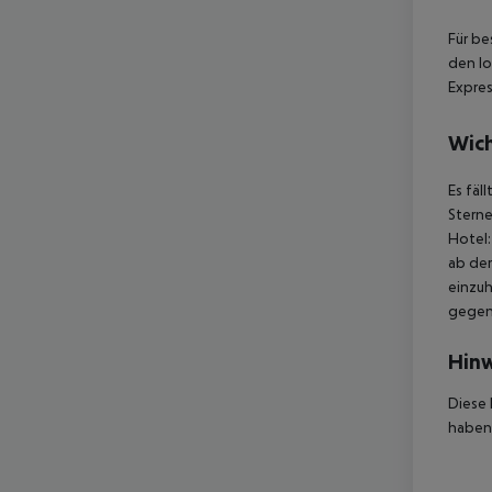
Für be
den lo
Expres
Wich
Es fäl
Sterne
Hotel:
ab der
einzuh
gegen 
Hinw
Diese 
haben,