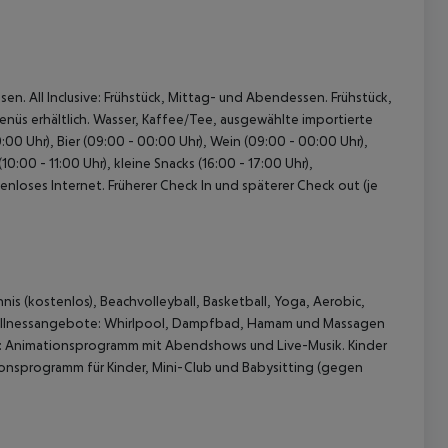
n. All Inclusive: Frühstück, Mittag- und Abendessen. Frühstück,
nüs erhältlich. Wasser, Kaffee/Tee, ausgewählte importierte
00 Uhr), Bier (09:00 - 00:00 Uhr), Wein (09:00 - 00:00 Uhr),
:00 - 11:00 Uhr), kleine Snacks (16:00 - 17:00 Uhr),
nloses Internet. Früherer Check In und späterer Check out (je
nis (kostenlos), Beachvolleyball, Basketball, Yoga, Aerobic,
t. Wellnessangebote: Whirlpool, Dampfbad, Hamam und Massagen
e: Animationsprogramm mit Abendshows und Live-Musik. Kinder
ionsprogramm für Kinder, Mini-Club und Babysitting (gegen