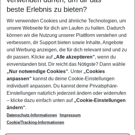
09.08.26
–
07.08.27
5-8 Nächte
beste Erlebnis zu bieten?
Wer wird verreisen
Wir verwenden Cookies und ähnliche Technologien, um
2 Erwachsene
Keine Kinder
unsere Webseite für dich am Laufen zu halten. Dadurch
können wir die Nutzung unserer Plattform verstehen und
Mehr Filter anzeigen
verbessern, dir Support bieten sowie Inhalte, Angebote
und Werbung anzeigen, die für dich relevant sind und zu
dir passen. Klicke auf
„Alle akzeptieren“
, wenn du
einverstanden bist. Dir reicht das Nötigste? Dann wähle
„Nur notwendige Cookies“
. Unter
„Cookies
anpassen“
kannst du deine Cookie-Einstellungen
Footer
Footer navigation
individuell anpassen. Du kannst deine Privatsphäre-
Über uns
Einstellungen natürlich jederzeit ändern oder widerrufen
AGB
– klicke dazu einfach unten auf
„Cookie-Einstellungen
Service & Hilfe
Bestpreisgarantie
ändern“
.
Datenschutz-Informationen
Impressum
Agenturbetreuung
Cookie-Einstellungen ändern
Folge uns
Barrierefreies Reisen
Cookie/Tracking-Informationen
Cookie-Richtlinie
Check-in
Datenschutz