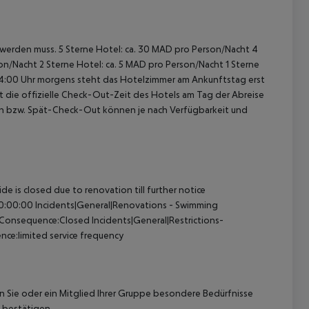
t werden muss. 5 Sterne Hotel: ca. 30 MAD pro Person/Nacht 4
on/Nacht 2 Sterne Hotel: ca. 5 MAD pro Person/Nacht 1 Sterne
 04:00 Uhr morgens steht das Hotelzimmer am Ankunftstag erst
st die offizielle Check-Out-Zeit des Hotels am Tag der Abreise
k-In bzw. Spät-Check-Out können je nach Verfügbarkeit und
 is closed due to renovation till further notice
00:00:00
Incidents|General|Renovations - Swimming
l|Consequence:Closed
Incidents|General|Restrictions-
nce:limited service frequency
nn Sie oder ein Mitglied Ihrer Gruppe besondere Bedürfnisse
 bestätigen.