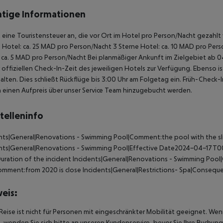
tige Informationen
lt eine Touristensteuer an, die vor Ort im Hotel pro Person/Nacht gezahl
 Hotel: ca. 25 MAD pro Person/Nacht 3 Sterne Hotel: ca. 10 MAD pro Pers
 ca. 5 MAD pro Person/Nacht Bei planmäßiger Ankunft im Zielgebiet ab
 offiziellen Check-In-Zeit des jeweiligen Hotels zur Verfügung. Ebenso i
alten. Dies schließt Rückflüge bis 3:00 Uhr am Folgetag ein. Früh-Chec
einen Aufpreis über unser Service Team hinzugebucht werden.
telleninfo
nts|General|Renovations - Swimming Pool|Comment:the pool with the slide
ents|General|Renovations - Swimming Pool|Effective Date2024-04-17T
uration of the incident
Incidents|General|Renovations - Swimming Poo
omment:from 2020 is close
Incidents|General|Restrictions- Spa|Conseque
eis:
Reise ist nicht für Personen mit eingeschränkter Mobilität geeignet. We
 wenden Sie sich bitte an unseren Kundenservice, bevor Sie Ihre Buchung