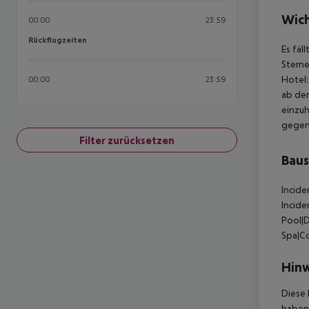
Wich
00:00
23:59
Rückflugzeiten
Rückflugzeiten
Es fäl
Sterne
Hotel:
00:00
23:59
ab der
einzuh
gegen 
Filter zurücksetzen
Baus
Incide
Incid
Pool|D
Spa|C
Hinw
Diese 
haben,