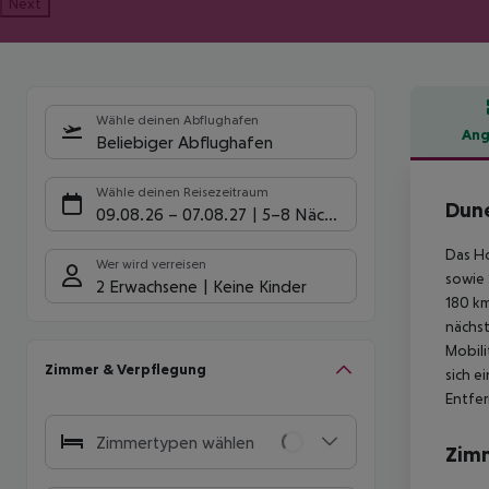
Next
Wähle deinen Abflughafen
Ang
Beliebiger Abflughafen
Hote
Wähle deinen Reisezeitraum
Dune
09.08.26
–
07.08.27
5-8 Nächte
Das Ho
Wer wird verreisen
sowie 
2 Erwachsene
Keine Kinder
180 km
nächst
Mobili
Zimmer & Verpflegung
sich e
Entfe
Zimmertypen wählen
Zim