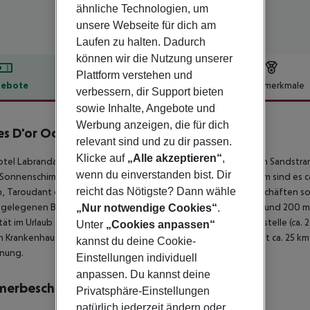
ähnliche Technologien, um
unsere Webseite für dich am
Laufen zu halten. Dadurch
können wir die Nutzung unserer
Plattform verstehen und
ebote
Hotelbeschreibung
Hotelmerkmale
verbessern, dir Support bieten
lbeschreibung
sowie Inhalte, Angebote und
Werbung anzeigen, die für dich
s D'or Ocean Club
relevant sind und zu dir passen.
4
Klicke auf
„Alle akzeptieren“
,
tel Labranda Les Dunes D''Or liegt ca. 50 m vom hoteleigenen Sandstr
wenn du einverstanden bist. Dir
Sonnenschirme kostenlos verfügbar. Zum touristischen Zentrum sind es ca. 
reicht das Nötigste? Dann wähle
, Taroudant ca. 100 km). Einkaufen können Sie in diversen Geschäften s
gelegenen Bars und Restaurants erreichen Sie ebenfalls nach rund 200 m.
„Nur notwendige Cookies“
.
tät im Urlaub sorgen ein Taxistand (ca. 20 m) und eine Bushaltestelle (ca.
Unter
„Cookies anpassen“
in Krankenhaus in etwa 2 km Entfernung. Der Flughafen (AGA) ist ca. 25 km
kannst du deine Cookie-
rnung.
Einstellungen individuell
anpassen. Du kannst deine
merbeschreibung
Privatsphäre-Einstellungen
natürlich jederzeit ändern oder