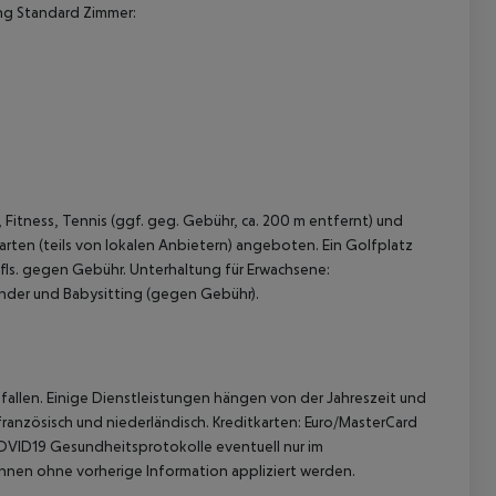
ung Standard Zimmer:
 Fitness, Tennis (ggf. geg. Gebühr, ca. 200 m entfernt) und
 akzeptieren
rten (teils von lokalen Anbietern) angeboten. Ein Golfplatz
ls. gegen Gebühr. Unterhaltung für Erwachsene:
nder und Babysitting (gegen Gebühr).
allen. Einige Dienstleistungen hängen von der Jahreszeit und
französisch und niederländisch. Kreditkarten: Euro/MasterCard
OVID19 Gesundheitsprotokolle eventuell nur im
nen ohne vorherige Information appliziert werden.