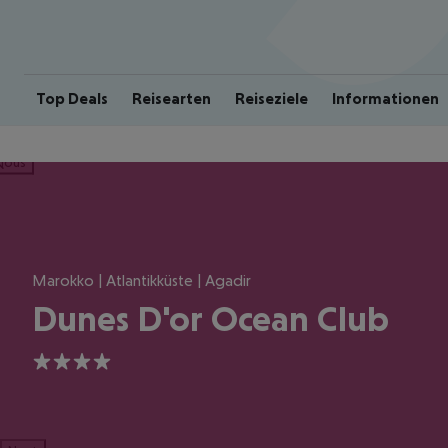
Top Deals
Reisearten
Reiseziele
Informationen
ious
Marokko | Atlantikküste | Agadir
Dunes D'or Ocean Club
4