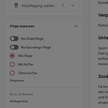
Einzel
Verpflegung wählen
Ver
Frühst
Flüge anpassen
Unte
Nur Direktflüge
Nur Eurowings-Flüge
Sport-
Dart (
Alle Flüge
befind
Animat
Mit Koffer
Ohne Koffer
Zusä
Flugdauer
Flugdauer
Für be
den lo
Bis zu 24 Stunden
und Vi
Abflugzeiten
Abflugzeiten
einges