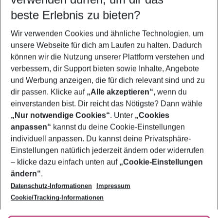
08.08.26
–
06.08.27
5-8 Nächte
beste Erlebnis zu bieten?
Wer wird verreisen
Wir verwenden Cookies und ähnliche Technologien, um
2 Erwachsene
Keine Kinder
unsere Webseite für dich am Laufen zu halten. Dadurch
können wir die Nutzung unserer Plattform verstehen und
Mehr Filter anzeigen
verbessern, dir Support bieten sowie Inhalte, Angebote
und Werbung anzeigen, die für dich relevant sind und zu
dir passen. Klicke auf
„Alle akzeptieren“
, wenn du
einverstanden bist. Dir reicht das Nötigste? Dann wähle
„Nur notwendige Cookies“
. Unter
„Cookies
anpassen“
kannst du deine Cookie-Einstellungen
Footer
Footer navigation
individuell anpassen. Du kannst deine Privatsphäre-
Über uns
Einstellungen natürlich jederzeit ändern oder widerrufen
AGB
– klicke dazu einfach unten auf
„Cookie-Einstellungen
Service & Hilfe
Bestpreisgarantie
ändern“
.
Datenschutz-Informationen
Impressum
Agenturbetreuung
Cookie-Einstellungen ändern
Folge uns
Barrierefreies Reisen
Cookie/Tracking-Informationen
Cookie-Richtlinie
Check-in
Datenschutz