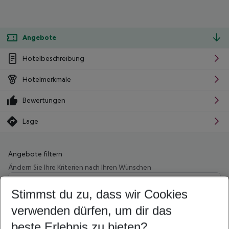
Angebote
Hotelbeschreibung
Hotelmerkmale
Bewertungen
Lage
Angebote filtern
Ändern Sie Ihre Kriterien nach Ihren Wünschen
Wähle deinen Abflughafen
Beliebiger Abflughafen
Stimmst du zu, dass wir Cookies
verwenden dürfen, um dir das
Wähle deinen Reisezeitraum
10.08.26
–
08.08.27
5-8 Nächte
beste Erlebnis zu bieten?