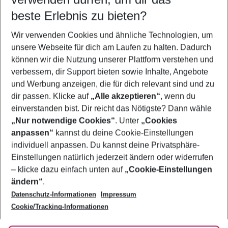
09.08.26
–
07.08.27
5-8 Nächte
beste Erlebnis zu bieten?
Wer wird verreisen
Wir verwenden Cookies und ähnliche Technologien, um
2 Erwachsene
Keine Kinder
unsere Webseite für dich am Laufen zu halten. Dadurch
können wir die Nutzung unserer Plattform verstehen und
Mehr Filter anzeigen
verbessern, dir Support bieten sowie Inhalte, Angebote
und Werbung anzeigen, die für dich relevant sind und zu
dir passen. Klicke auf
„Alle akzeptieren“
, wenn du
einverstanden bist. Dir reicht das Nötigste? Dann wähle
„Nur notwendige Cookies“
. Unter
„Cookies
anpassen“
kannst du deine Cookie-Einstellungen
Footer
Footer navigation
individuell anpassen. Du kannst deine Privatsphäre-
Über uns
Einstellungen natürlich jederzeit ändern oder widerrufen
AGB
– klicke dazu einfach unten auf
„Cookie-Einstellungen
Service & Hilfe
Bestpreisgarantie
ändern“
.
Datenschutz-Informationen
Impressum
Agenturbetreuung
Cookie-Einstellungen ändern
Folge uns
Barrierefreies Reisen
Cookie/Tracking-Informationen
Cookie-Richtlinie
Check-in
Datenschutz