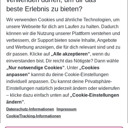
12.08.26
–
10.08.27
5-8 Nächte
beste Erlebnis zu bieten?
Wer wird verreisen
Wir verwenden Cookies und ähnliche Technologien, um
2 Erwachsene
Keine Kinder
unsere Webseite für dich am Laufen zu halten. Dadurch
können wir die Nutzung unserer Plattform verstehen und
Mehr Filter anzeigen
verbessern, dir Support bieten sowie Inhalte, Angebote
und Werbung anzeigen, die für dich relevant sind und zu
dir passen. Klicke auf
„Alle akzeptieren“
, wenn du
einverstanden bist. Dir reicht das Nötigste? Dann wähle
„Nur notwendige Cookies“
. Unter
„Cookies
anpassen“
kannst du deine Cookie-Einstellungen
Footer
Footer navigation
individuell anpassen. Du kannst deine Privatsphäre-
Über uns
Einstellungen natürlich jederzeit ändern oder widerrufen
AGB
– klicke dazu einfach unten auf
„Cookie-Einstellungen
Service & Hilfe
Bestpreisgarantie
ändern“
.
Datenschutz-Informationen
Impressum
Agenturbetreuung
Cookie-Einstellungen ändern
Folge uns
Barrierefreies Reisen
Cookie/Tracking-Informationen
Cookie-Richtlinie
Check-in
Datenschutz