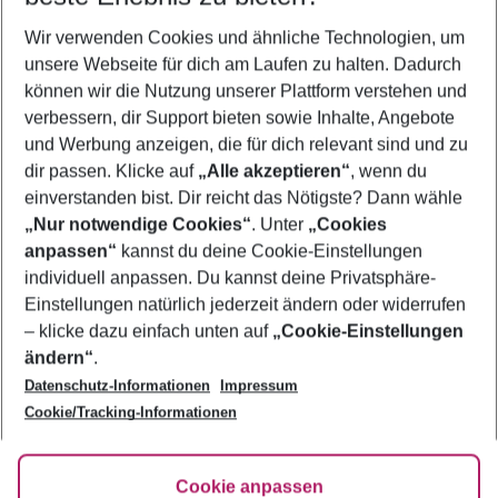
Wer wird verreisen
Wir verwenden Cookies und ähnliche Technologien, um
2 Erwachsene
Keine Kinder
unsere Webseite für dich am Laufen zu halten. Dadurch
können wir die Nutzung unserer Plattform verstehen und
Mehr Filter anzeigen
verbessern, dir Support bieten sowie Inhalte, Angebote
und Werbung anzeigen, die für dich relevant sind und zu
dir passen. Klicke auf
„Alle akzeptieren“
, wenn du
einverstanden bist. Dir reicht das Nötigste? Dann wähle
„Nur notwendige Cookies“
. Unter
„Cookies
anpassen“
kannst du deine Cookie-Einstellungen
Footer
Footer navigation
individuell anpassen. Du kannst deine Privatsphäre-
Über uns
Einstellungen natürlich jederzeit ändern oder widerrufen
AGB
– klicke dazu einfach unten auf
„Cookie-Einstellungen
Service & Hilfe
Bestpreisgarantie
ändern“
.
Datenschutz-Informationen
Impressum
Agenturbetreuung
Cookie-Einstellungen ändern
Folge uns
Barrierefreies Reisen
Cookie/Tracking-Informationen
Cookie-Richtlinie
Check-in
Datenschutz
FAQ
Fakten
Cookie anpassen
HanseMerkur Reiseversicherung
Flexibel buchen