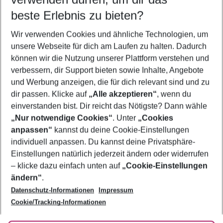
11.08.26
–
09.08.27
5-8 Nächte
beste Erlebnis zu bieten?
Wer wird verreisen
Wir verwenden Cookies und ähnliche Technologien, um
2 Erwachsene
Keine Kinder
unsere Webseite für dich am Laufen zu halten. Dadurch
können wir die Nutzung unserer Plattform verstehen und
Mehr Filter anzeigen
verbessern, dir Support bieten sowie Inhalte, Angebote
und Werbung anzeigen, die für dich relevant sind und zu
dir passen. Klicke auf
„Alle akzeptieren“
, wenn du
einverstanden bist. Dir reicht das Nötigste? Dann wähle
„Nur notwendige Cookies“
. Unter
„Cookies
anpassen“
kannst du deine Cookie-Einstellungen
Footer
Footer navigation
individuell anpassen. Du kannst deine Privatsphäre-
Über uns
Einstellungen natürlich jederzeit ändern oder widerrufen
AGB
– klicke dazu einfach unten auf
„Cookie-Einstellungen
Service & Hilfe
Bestpreisgarantie
ändern“
.
Datenschutz-Informationen
Impressum
Agenturbetreuung
Cookie-Einstellungen ändern
Folge uns
Barrierefreies Reisen
Cookie/Tracking-Informationen
Cookie-Richtlinie
Check-in
Datenschutz