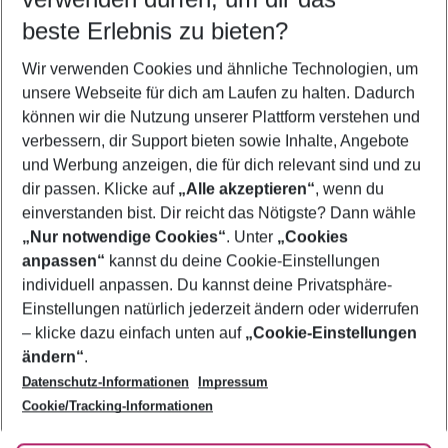
09.08.26
–
07.08.27
5-8 Nächte
beste Erlebnis zu bieten?
Wer wird verreisen
Wir verwenden Cookies und ähnliche Technologien, um
2 Erwachsene
Keine Kinder
unsere Webseite für dich am Laufen zu halten. Dadurch
können wir die Nutzung unserer Plattform verstehen und
Mehr Filter anzeigen
verbessern, dir Support bieten sowie Inhalte, Angebote
und Werbung anzeigen, die für dich relevant sind und zu
dir passen. Klicke auf
„Alle akzeptieren“
, wenn du
einverstanden bist. Dir reicht das Nötigste? Dann wähle
„Nur notwendige Cookies“
. Unter
„Cookies
anpassen“
kannst du deine Cookie-Einstellungen
Footer
Footer navigation
individuell anpassen. Du kannst deine Privatsphäre-
Über uns
Einstellungen natürlich jederzeit ändern oder widerrufen
AGB
– klicke dazu einfach unten auf
„Cookie-Einstellungen
Service & Hilfe
Bestpreisgarantie
ändern“
.
Datenschutz-Informationen
Impressum
Agenturbetreuung
Cookie-Einstellungen ändern
Folge uns
Barrierefreies Reisen
Cookie/Tracking-Informationen
Cookie-Richtlinie
Check-in
Datenschutz