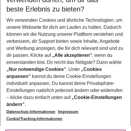
11.08.26
–
09.08.27
5-8 Nächte
beste Erlebnis zu bieten?
Wer wird verreisen
Wir verwenden Cookies und ähnliche Technologien, um
2 Erwachsene
Keine Kinder
unsere Webseite für dich am Laufen zu halten. Dadurch
können wir die Nutzung unserer Plattform verstehen und
Mehr Filter anzeigen
verbessern, dir Support bieten sowie Inhalte, Angebote
und Werbung anzeigen, die für dich relevant sind und zu
dir passen. Klicke auf
„Alle akzeptieren“
, wenn du
einverstanden bist. Dir reicht das Nötigste? Dann wähle
„Nur notwendige Cookies“
. Unter
„Cookies
anpassen“
kannst du deine Cookie-Einstellungen
Footer
Footer navigation
individuell anpassen. Du kannst deine Privatsphäre-
Über uns
Einstellungen natürlich jederzeit ändern oder widerrufen
AGB
– klicke dazu einfach unten auf
„Cookie-Einstellungen
Service & Hilfe
Bestpreisgarantie
ändern“
.
Datenschutz-Informationen
Impressum
Agenturbetreuung
Cookie-Einstellungen ändern
Folge uns
Barrierefreies Reisen
Cookie/Tracking-Informationen
Cookie-Richtlinie
Check-in
Datenschutz