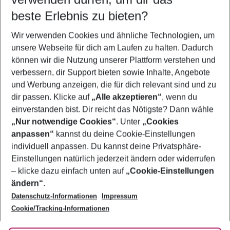
10.08.26
–
08.08.27
5-8 Nächte
beste Erlebnis zu bieten?
Wer wird verreisen
Wir verwenden Cookies und ähnliche Technologien, um
2 Erwachsene
Keine Kinder
unsere Webseite für dich am Laufen zu halten. Dadurch
können wir die Nutzung unserer Plattform verstehen und
Mehr Filter anzeigen
verbessern, dir Support bieten sowie Inhalte, Angebote
und Werbung anzeigen, die für dich relevant sind und zu
dir passen. Klicke auf
„Alle akzeptieren“
, wenn du
einverstanden bist. Dir reicht das Nötigste? Dann wähle
„Nur notwendige Cookies“
. Unter
„Cookies
anpassen“
kannst du deine Cookie-Einstellungen
Footer
Footer navigation
individuell anpassen. Du kannst deine Privatsphäre-
Über uns
Einstellungen natürlich jederzeit ändern oder widerrufen
AGB
– klicke dazu einfach unten auf
„Cookie-Einstellungen
Service & Hilfe
Bestpreisgarantie
ändern“
.
Datenschutz-Informationen
Impressum
Agenturbetreuung
Cookie-Einstellungen ändern
Folge uns
Barrierefreies Reisen
Cookie/Tracking-Informationen
Cookie-Richtlinie
Check-in
Datenschutz