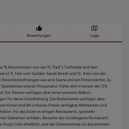
Bewertungen
Lage
 nur 15 Autominuten von der St. Paul''s Cathedral und den
tel ist 9, 1 km vom Golden Sands Beach und 12, 4 km von der
 Freizeiteinrichtungen wie eine Sauna und ein Fitnesscenter. Zu
ielzimmer und ein Friseursalon. Fühle dich in einem der 170
nd. Die Zimmer verfügen über einen privaten Balkon.
gen für deine Unterhaltung. Die Badezimmer verfügen über
m Hotel sind All-inclusive-Preise verfügbar. Mahlzeiten und
alten. Für das Essen in einigen Restaurants, spezielle
en Gebühren anfallen. Besuche das hoteleigene Restaurant,
e Shop/Café erhältlich, und der Zimmerservice (zu bestimmten