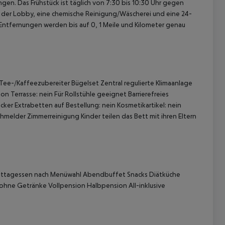
gen. Das Frühstück ist täglich von 7:30 bis 10:30 Uhr gegen
n der Lobby, eine chemische Reinigung/Wäscherei und eine 24-
Entfernungen werden bis auf 0, 1 Meile und Kilometer genau
ee-/Kaffeezubereiter Bügelset Zentral regulierte Klimaanlage
n Terrasse: nein Für Rollstühle geeignet Barrierefreies
r Extrabetten auf Bestellung: nein Kosmetikartikel: nein
hmelder Zimmerreinigung Kinder teilen das Bett mit ihren Eltern
 akzeptieren
 Mittagessen nach Menüwahl Abendbuffet Snacks Diätküche
ohne Getränke Vollpension Halbpension All-inklusive