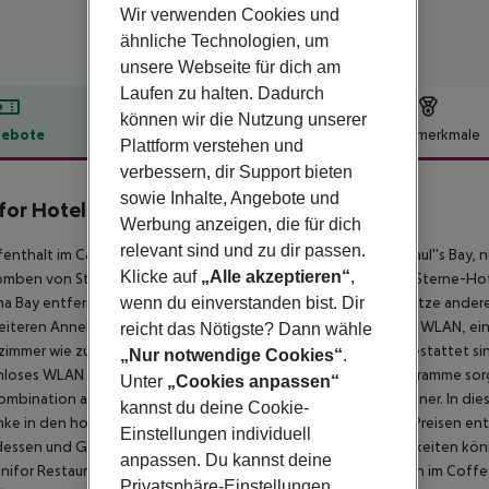
Wir verwenden Cookies und
ähnliche Technologien, um
unsere Webseite für dich am
Laufen zu halten. Dadurch
können wir die Nutzung unserer
ebote
Hotelbeschreibung
Hotelmerkmale
Plattform verstehen und
lbeschreibung
verbessern, dir Support bieten
sowie Inhalte, Angebote und
for Hotel
Werbung anzeigen, die für dich
4
relevant sind und zu dir passen.
fenthalt im Canifor Hotel bringt dich mitten ins Herz von St. Paul''s Bay,
Klicke auf
„Alle akzeptieren“
,
mben von St. Paul und St. Agatha''s Crypt entfernt. Dieses 4-Sterne-Ho
wenn du einverstanden bist. Dir
ha Bay entfernt. Stürze dich in einen der 2 Außenpools oder nutze andere
iteren Annehmlichkeiten dieses Hotels gehören kostenloses WLAN, ein Sp
reicht das Nötigste? Dann wähle
immer wie zu Hause, die mit Kühlschränken und Minibars ausgestattet si
„Nur notwendige Cookies“
.
loses WLAN hält dich auf dem Laufenden, und Satellitenprogramme sor
Unter
„Cookies anpassen“
ombination aus Dusche und Badewanne sowie einen Haartrockner. In diese
kannst du deine Cookie-
ke in den hoteleigenen Restaurants sind in den All-inclusive-Preisen enth
Einstellungen individuell
essen und Gerichte, einige Getränke und andere Annehmlichkeiten könn
anpassen. Du kannst deine
nifor Restaurant, zum Mittag- oder Abendessen. Essen ist auch im Coffe
Privatsphäre-Einstellungen