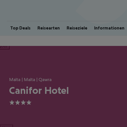
Top Deals
Reisearten
Reiseziele
Informationen
ious
Malta | Malta | Qawra
Canifor Hotel
4