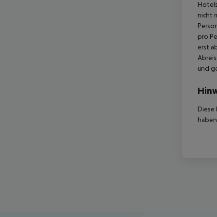
Hotels
nicht 
Person
pro Pe
erst a
Abreis
und ge
Hinw
Diese 
haben,