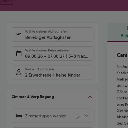
Next
Wähle deinen Abflughafen
Ang
Beliebiger Abflughafen
Hote
Wähle deinen Reisezeitraum
Cani
09.08.26
–
07.08.27
5-8 Nächte
Ein Au
Wer wird verreisen
Katako
2 Erwachsene
Keine Kinder
Mellie
den we
Gästez
Zimmer & Verpflegung
Kosten
eine K
Geträn
Zimmertypen wählen
Abend
das Ca