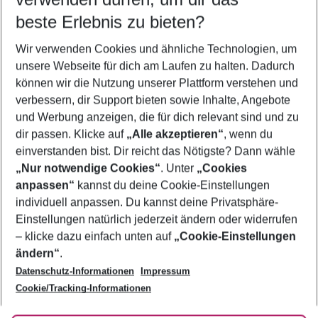
12.08.26
–
10.08.27
5-8 Nächte
beste Erlebnis zu bieten?
Wer wird verreisen
Wir verwenden Cookies und ähnliche Technologien, um
2 Erwachsene
Keine Kinder
unsere Webseite für dich am Laufen zu halten. Dadurch
können wir die Nutzung unserer Plattform verstehen und
Mehr Filter anzeigen
verbessern, dir Support bieten sowie Inhalte, Angebote
und Werbung anzeigen, die für dich relevant sind und zu
dir passen. Klicke auf
„Alle akzeptieren“
, wenn du
einverstanden bist. Dir reicht das Nötigste? Dann wähle
„Nur notwendige Cookies“
. Unter
„Cookies
anpassen“
kannst du deine Cookie-Einstellungen
Footer
Footer navigation
individuell anpassen. Du kannst deine Privatsphäre-
Über uns
Einstellungen natürlich jederzeit ändern oder widerrufen
AGB
– klicke dazu einfach unten auf
„Cookie-Einstellungen
Service & Hilfe
Bestpreisgarantie
ändern“
.
Datenschutz-Informationen
Impressum
Agenturbetreuung
Cookie-Einstellungen ändern
Folge uns
Barrierefreies Reisen
Cookie/Tracking-Informationen
Cookie-Richtlinie
Check-in
Datenschutz