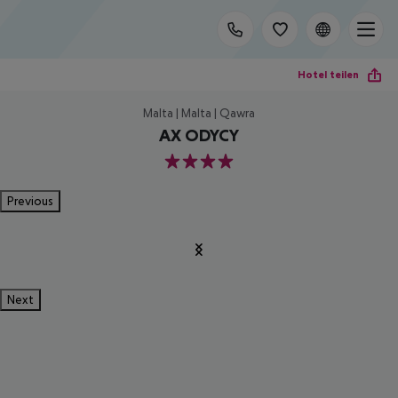
Hotel teilen
Malta | Malta | Qawra
AX ODYCY
4
Previous
Next