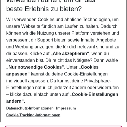
09.08.26
–
07.08.27
5-8 Nächte
beste Erlebnis zu bieten?
Wer wird verreisen
Wir verwenden Cookies und ähnliche Technologien, um
2 Erwachsene
Keine Kinder
unsere Webseite für dich am Laufen zu halten. Dadurch
können wir die Nutzung unserer Plattform verstehen und
Mehr Filter anzeigen
verbessern, dir Support bieten sowie Inhalte, Angebote
und Werbung anzeigen, die für dich relevant sind und zu
dir passen. Klicke auf
„Alle akzeptieren“
, wenn du
einverstanden bist. Dir reicht das Nötigste? Dann wähle
„Nur notwendige Cookies“
. Unter
„Cookies
anpassen“
kannst du deine Cookie-Einstellungen
Footer
Footer navigation
individuell anpassen. Du kannst deine Privatsphäre-
Über uns
Einstellungen natürlich jederzeit ändern oder widerrufen
AGB
– klicke dazu einfach unten auf
„Cookie-Einstellungen
Service & Hilfe
Bestpreisgarantie
ändern“
.
Datenschutz-Informationen
Impressum
Agenturbetreuung
Cookie-Einstellungen ändern
Folge uns
Barrierefreies Reisen
Cookie/Tracking-Informationen
Cookie-Richtlinie
Check-in
Datenschutz