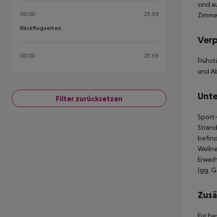
sind a
00:00
23:59
Zimmer
Rückflugzeiten
Rückflugzeiten
Ver
00:00
23:59
Frühst
und Ab
Unte
Filter zurücksetzen
Sport-
Strand
befind
Welln
Erwach
(gg. G
Zusä
Für be