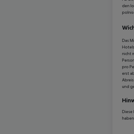
den lo
polnis
Wich
Das Mi
Hotels
nicht 
Person
pro Pe
erst a
Abreis
und ge
Hinw
Diese 
haben,