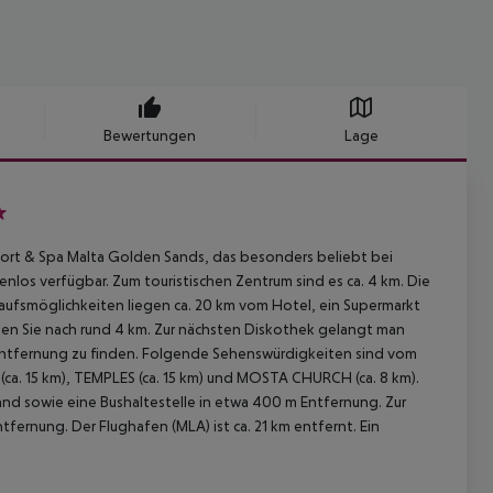
Bewertungen
Lage
sort & Spa Malta Golden Sands, das besonders beliebt bei
los verfügbar. Zum touristischen Zentrum sind es ca. 4 km. Die
. Einkaufsmöglichkeiten liegen ca. 20 km vom Hotel, ein Supermarkt
chen Sie nach rund 4 km. Zur nächsten Diskothek gelangt man
m Entfernung zu finden. Folgende Sehenswürdigkeiten sind vom
 (ca. 15 km), TEMPLES (ca. 15 km) und MOSTA CHURCH (ca. 8 km).
and sowie eine Bushaltestelle in etwa 400 m Entfernung. Zur
tfernung. Der Flughafen (MLA) ist ca. 21 km entfernt. Ein