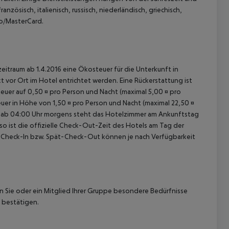
nzösisch, italienisch, russisch, niederländisch, griechisch,
ro/MasterCard.
zeitraum ab 1.4.2016 eine Ökosteuer für die Unterkunft in
kt vor Ort im Hotel entrichtet werden. Eine Rückerstattung ist
 Steuer auf 0,50 ¤ pro Person und Nacht (maximal 5,00 ¤ pro
teuer in Höhe von 1,50 ¤ pro Person und Nacht (maximal 22,50 ¤
et ab 04:00 Uhr morgens steht das Hotelzimmer am Ankunftstag
nso ist die offizielle Check-Out-Zeit des Hotels am Tag der
rüh-Check-In bzw. Spät-Check-Out können je nach Verfügbarkeit
nn Sie oder ein Mitglied Ihrer Gruppe besondere Bedürfnisse
 bestätigen.