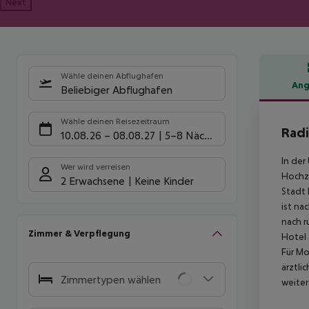
Next
Wähle deinen Abflughafen
Ang
Beliebiger Abflughafen
Hote
Wähle deinen Reisezeitraum
Radi
10.08.26
–
08.08.27
5-8 Nächte
In der
Wer wird verreisen
Hochze
2 Erwachsene
Keine Kinder
Stadt 
ist na
nach r
Zimmer & Verpflegung
Hotel 
Für Mo
ärztli
Zimmertypen wählen
weiter