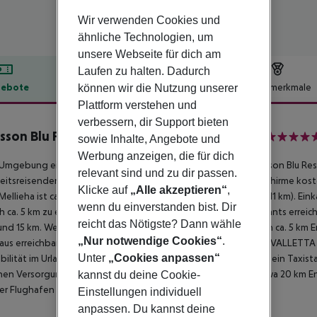
Wir verwenden Cookies und
ähnliche Technologien, um
unsere Webseite für dich am
Laufen zu halten. Dadurch
ebote
Hotelbeschreibung
Hotelmerkmale
können wir die Nutzung unserer
Plattform verstehen und
lbeschreibung
verbessern, dir Support bieten
sson Blu Resort & Spa Malta Golden Sands
sowie Inhalte, Angebote und
5
Werbung anzeigen, die für dich
 Umgebung eines privaten Sandstrandes liegt das Hotel Radisson Blu Re
relevant sind und zu dir passen.
itsreisenden ist. Am Strand sind Sonnenliegen und Sonnenschirme kosten
Klicke auf
„Alle akzeptieren“
,
Mellieha ist ca. 1 km entfernt (St. Pauls ca. 10 km, St. Julian''s ca. 11 km)
wenn du einverstanden bist. Dir
ch ca. 5 km zu erreichen. Die nächstgelegenen Bars und Restaurants errei
reicht das Nötigste? Dann wähle
und 15 km. Weitere Unterhaltungsangebote wie ein Kino sind in ca. 5 k
„Nur notwendige Cookies“
.
aus erreichbar: Popeye Village (ca. 8 km), AQUARIUM (ca. 5 km), VALLETTA
Unter
„Cookies anpassen“
bilität im Urlaub sorgen neben einem Mietwagen-Verleih auch ein Taxist
chen Versorgung im Notfall befindet sich ein Krankenhaus in etwa 20 km En
kannst du deine Cookie-
er Flughafen (MLT) liegt in etwa 999 km Entfernung.
Einstellungen individuell
anpassen. Du kannst deine