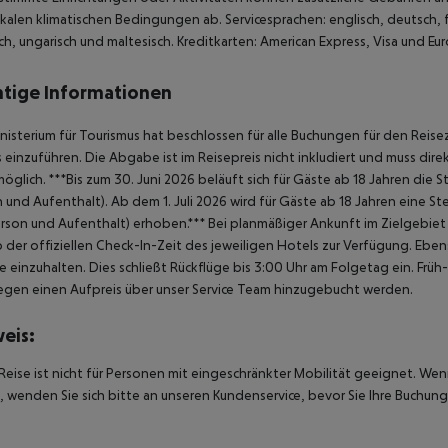
kalen klimatischen Bedingungen ab. Servicesprachen: englisch, deutsch, fra
ch, ungarisch und maltesisch. Kreditkarten: American Express, Visa und Eu
tige Informationen
nisterium für Tourismus hat beschlossen für alle Buchungen für den Reise
 einzuführen. Die Abgabe ist im Reisepreis nicht inkludiert und muss dire
möglich. ***Bis zum 30. Juni 2026 beläuft sich für Gäste ab 18 Jahren die
 und Aufenthalt). Ab dem 1. Juli 2026 wird für Gäste ab 18 Jahren eine S
rson und Aufenthalt) erhoben.*** Bei planmäßiger Ankunft im Zielgebi
b der offiziellen Check-In-Zeit des jeweiligen Hotels zur Verfügung. Ebe
e einzuhalten. Dies schließt Rückflüge bis 3:00 Uhr am Folgetag ein. F
gen einen Aufpreis über unser Service Team hinzugebucht werden.
eis:
Reise ist nicht für Personen mit eingeschränkter Mobilität geeignet. We
 wenden Sie sich bitte an unseren Kundenservice, bevor Sie Ihre Buchung