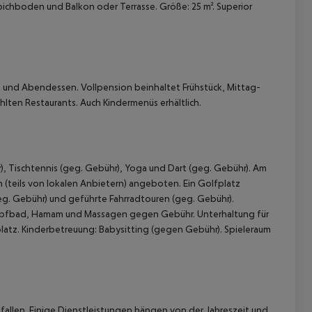
ichboden und Balkon oder Terrasse. Größe: 25 m². Superior
ck und Abendessen. Vollpension beinhaltet Frühstück, Mittag-
ten Restaurants. Auch Kindermenüs erhältlich.
), Tischtennis (geg. Gebühr), Yoga und Dart (geg. Gebühr). Am
(teils von lokalen Anbietern) angeboten. Ein Golfplatz
geg. Gebühr) und geführte Fahrradtouren (geg. Gebühr).
ampfbad, Hamam und Massagen gegen Gebühr. Unterhaltung für
lplatz. Kinderbetreuung: Babysitting (gegen Gebühr). Spieleraum
allen. Einige Dienstleistungen hängen von der Jahreszeit und