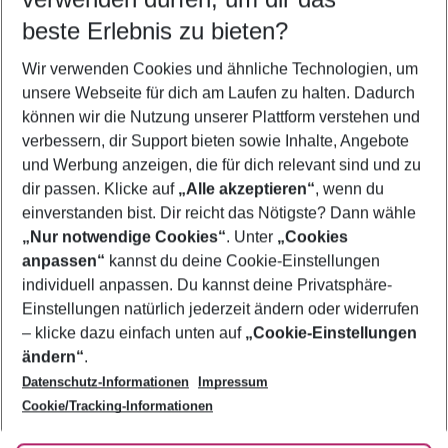
12.08.26
–
10.08.27
5-8 Nächte
beste Erlebnis zu bieten?
Wer wird verreisen
Wir verwenden Cookies und ähnliche Technologien, um
2 Erwachsene
Keine Kinder
unsere Webseite für dich am Laufen zu halten. Dadurch
können wir die Nutzung unserer Plattform verstehen und
Mehr Filter anzeigen
verbessern, dir Support bieten sowie Inhalte, Angebote
und Werbung anzeigen, die für dich relevant sind und zu
dir passen. Klicke auf
„Alle akzeptieren“
, wenn du
einverstanden bist. Dir reicht das Nötigste? Dann wähle
„Nur notwendige Cookies“
. Unter
„Cookies
anpassen“
kannst du deine Cookie-Einstellungen
Footer
Footer navigation
individuell anpassen. Du kannst deine Privatsphäre-
Über uns
Einstellungen natürlich jederzeit ändern oder widerrufen
AGB
– klicke dazu einfach unten auf
„Cookie-Einstellungen
Service & Hilfe
Bestpreisgarantie
ändern“
.
Datenschutz-Informationen
Impressum
Agenturbetreuung
Cookie-Einstellungen ändern
Folge uns
Barrierefreies Reisen
Cookie/Tracking-Informationen
Cookie-Richtlinie
Check-in
Datenschutz