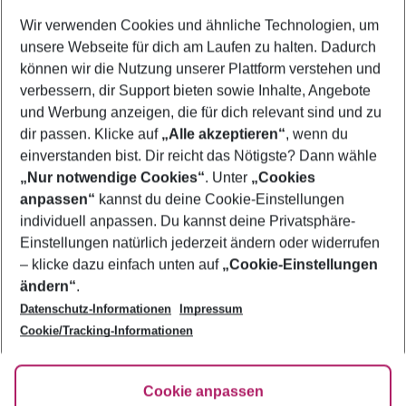
Wer wird verreisen
Wir verwenden Cookies und ähnliche Technologien, um
2 Erwachsene
Keine Kinder
unsere Webseite für dich am Laufen zu halten. Dadurch
können wir die Nutzung unserer Plattform verstehen und
Mehr Filter anzeigen
verbessern, dir Support bieten sowie Inhalte, Angebote
und Werbung anzeigen, die für dich relevant sind und zu
dir passen. Klicke auf
„Alle akzeptieren“
, wenn du
einverstanden bist. Dir reicht das Nötigste? Dann wähle
„Nur notwendige Cookies“
. Unter
„Cookies
anpassen“
kannst du deine Cookie-Einstellungen
Footer
Footer navigation
individuell anpassen. Du kannst deine Privatsphäre-
Über uns
Einstellungen natürlich jederzeit ändern oder widerrufen
AGB
– klicke dazu einfach unten auf
„Cookie-Einstellungen
Service & Hilfe
Bestpreisgarantie
ändern“
.
Datenschutz-Informationen
Impressum
Agenturbetreuung
Cookie-Einstellungen ändern
Folge uns
Barrierefreies Reisen
Cookie/Tracking-Informationen
Cookie-Richtlinie
Check-in
Datenschutz
FAQ
Fakten
Cookie anpassen
HanseMerkur Reiseversicherung
Flexibel buchen