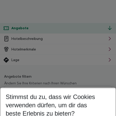
Angebote
Hotelbeschreibung
Hotelmerkmale
Lage
Angebote filtern
Ändern Sie Ihre Kriterien nach Ihren Wünschen
Wähle deinen Abflughafen
Beliebiger Abflughafen
Stimmst du zu, dass wir Cookies
verwenden dürfen, um dir das
Wähle deinen Reisezeitraum
08.08.26
–
06.08.27
5-8 Nächte
beste Erlebnis zu bieten?