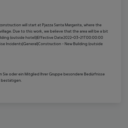
nstruction will start at Pjazza Santa Margerita, where the
illage. Due to this work, we believe that the area will be a bit
ilding (outside hotel)|Effective Date2022-03-21T00:00:00
ise
Incidents|General|Construction - New Building (outside
nn Sie oder ein Mitglied Ihrer Gruppe besondere Bedürfnisse
 bestätigen.