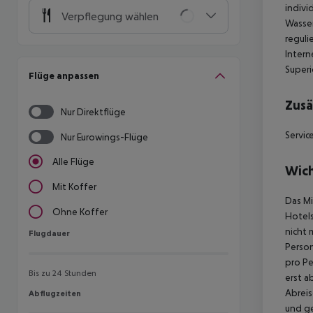
indivi
Verpflegung wählen
Wasser
reguli
Intern
Superi
Flüge anpassen
Zusä
Nur Direktflüge
Servic
Nur Eurowings-Flüge
Alle Flüge
Wich
Mit Koffer
Das Mi
Ohne Koffer
Hotels
nicht 
Flugdauer
Flugdauer
Person
pro Pe
Bis zu 24 Stunden
erst a
Abreis
Abflugzeiten
Abflugzeiten
und ge