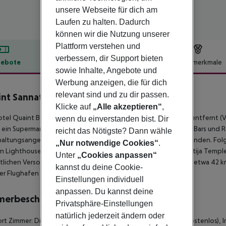
unsere Webseite für dich am
Laufen zu halten. Dadurch
können wir die Nutzung unserer
Plattform verstehen und
verbessern, dir Support bieten
ebote
Hotelbeschreibung
Hotelmerkmale
sowie Inhalte, Angebote und
lbeschreibung
Werbung anzeigen, die für dich
relevant sind und zu dir passen.
nt Sannat Boutique Hotel
4
Klicke auf
„Alle akzeptieren“
,
tel Quaint Boutique Hotel (Sannat) liegt ca. 5 km von xLENDI entfernt (Vi
wenn du einverstanden bist. Dir
 ein Supermarkt ist nach ca. 2 km zu erreichen. Zu den nächsten Bars und
reicht das Nötigste? Dann wähle
altungsangebote wie ein Kino sind in ca. 5 km Entfernung zu finden. Fo
„Nur notwendige Cookies“
.
 Lighthouse (ca. 8 km), San Lawrenz Cliffs (ca. 8 km) und Ġgantija Temples
Unter
„Cookies anpassen“
ztlichen Versorgung im Notfall befindet sich ein Krankenhaus in etwa 42 k
kannst du deine Cookie-
er Flughafen (MLT) liegt in etwa 0 m Entfernung.
Einstellungen individuell
anpassen. Du kannst deine
merbeschreibung
Privatsphäre-Einstellungen
natürlich jederzeit ändern oder
t Zimmer: Die Zimmer sind ausgestattet mit Wasserkocher (kostenlos), In