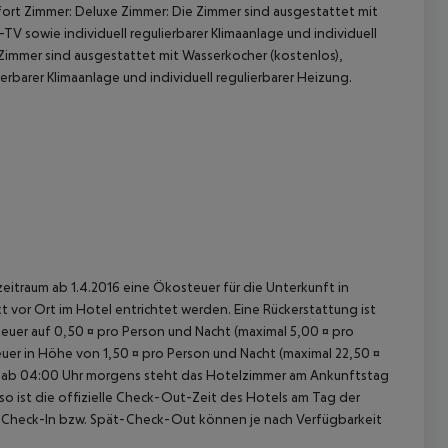
omfort Zimmer: Deluxe Zimmer: Die Zimmer sind ausgestattet mit
TV sowie individuell regulierbarer Klimaanlage und individuell
 Zimmer sind ausgestattet mit Wasserkocher (kostenlos),
ierbarer Klimaanlage und individuell regulierbarer Heizung.
 akzeptieren
zeitraum ab 1.4.2016 eine Ökosteuer für die Unterkunft in
kt vor Ort im Hotel entrichtet werden. Eine Rückerstattung ist
 Steuer auf 0,50 ¤ pro Person und Nacht (maximal 5,00 ¤ pro
teuer in Höhe von 1,50 ¤ pro Person und Nacht (maximal 22,50 ¤
et ab 04:00 Uhr morgens steht das Hotelzimmer am Ankunftstag
nso ist die offizielle Check-Out-Zeit des Hotels am Tag der
rüh-Check-In bzw. Spät-Check-Out können je nach Verfügbarkeit