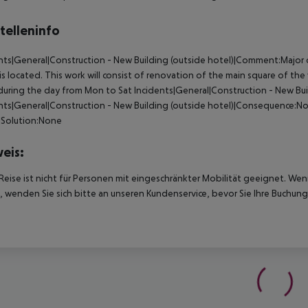
telleninfo
nts|General|Construction - New Building (outside hotel)|Comment:Major co
is located. This work will consist of renovation of the main square of the v
during the day from Mon to Sat
Incidents|General|Construction - New Bu
nts|General|Construction - New Building (outside hotel)|Consequence:No
|Solution:None
eis:
Reise ist nicht für Personen mit eingeschränkter Mobilität geeignet. We
 wenden Sie sich bitte an unseren Kundenservice, bevor Sie Ihre Buchung