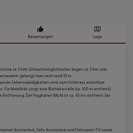
Bewertungen
Lage
ctoria ca. 5 km). Einkaufsmöglichkeiten liegen ca. 5 km vom
 Restaurants gelangt man nach rund 10 m.
lgende Sehenswürdigkeiten sind vom Hotel aus erreichbar:
. Für Mobilität sorgt eine Bushaltestelle (ca. 100 m entfernt).
m Entfernung. Der Flughafen (MLA) ist ca. 45 km entfernt. Ein
ternet (kostenlos), Safe (kostenlos) und Flatscreen-TV sowie