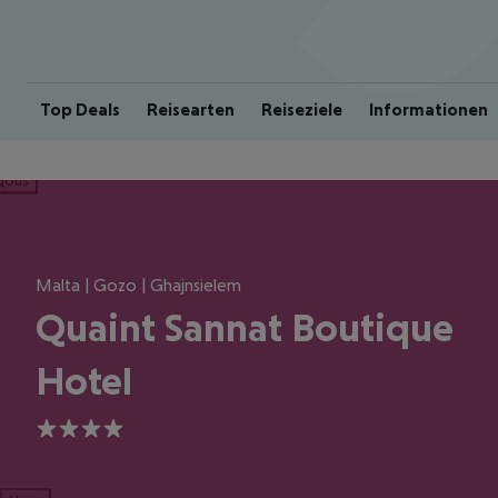
Top Deals
Reisearten
Reiseziele
Informationen
ious
Malta | Gozo | Ghajnsielem
Quaint Sannat Boutique
Hotel
4