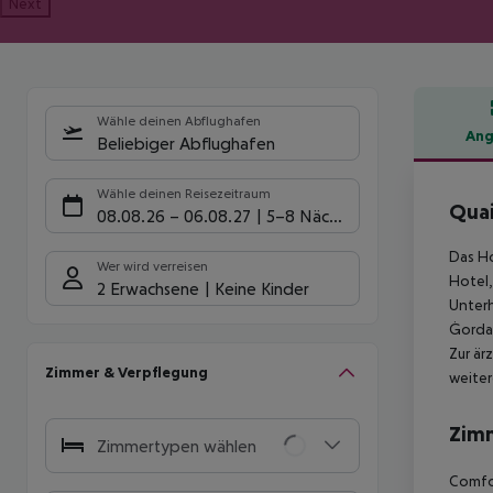
Next
Wähle deinen Abflughafen
Ang
Beliebiger Abflughafen
Hote
Wähle deinen Reisezeitraum
Quai
08.08.26
–
06.08.27
5-8 Nächte
Das Ho
Wer wird verreisen
Hotel,
2 Erwachsene
Keine Kinder
Unterh
Ġordan
Zur är
Zimmer & Verpflegung
weiter
Zim
Zimmertypen wählen
Comfor