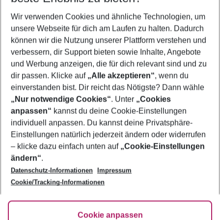
Wer wird verreisen
Wir verwenden Cookies und ähnliche Technologien, um
2 Erwachsene
Keine Kinder
unsere Webseite für dich am Laufen zu halten. Dadurch
können wir die Nutzung unserer Plattform verstehen und
Mehr Filter anzeigen
verbessern, dir Support bieten sowie Inhalte, Angebote
und Werbung anzeigen, die für dich relevant sind und zu
dir passen. Klicke auf
„Alle akzeptieren“
, wenn du
einverstanden bist. Dir reicht das Nötigste? Dann wähle
„Nur notwendige Cookies“
. Unter
„Cookies
anpassen“
kannst du deine Cookie-Einstellungen
Footer
Footer navigation
individuell anpassen. Du kannst deine Privatsphäre-
Über uns
Einstellungen natürlich jederzeit ändern oder widerrufen
AGB
– klicke dazu einfach unten auf
„Cookie-Einstellungen
Service & Hilfe
Bestpreisgarantie
ändern“
.
Datenschutz-Informationen
Impressum
Agenturbetreuung
Cookie-Einstellungen ändern
Folge uns
Barrierefreies Reisen
Cookie/Tracking-Informationen
Cookie-Richtlinie
Check-in
Datenschutz
FAQ
Fakten
Cookie anpassen
HanseMerkur Reiseversicherung
Flexibel buchen