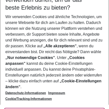
11.08.26
–
09.08.27
5-8 Nächte
beste Erlebnis zu bieten?
Wer wird verreisen
Wir verwenden Cookies und ähnliche Technologien, um
2 Erwachsene
Keine Kinder
unsere Webseite für dich am Laufen zu halten. Dadurch
können wir die Nutzung unserer Plattform verstehen und
Mehr Filter anzeigen
verbessern, dir Support bieten sowie Inhalte, Angebote
und Werbung anzeigen, die für dich relevant sind und zu
dir passen. Klicke auf
„Alle akzeptieren“
, wenn du
einverstanden bist. Dir reicht das Nötigste? Dann wähle
„Nur notwendige Cookies“
. Unter
„Cookies
anpassen“
kannst du deine Cookie-Einstellungen
Footer
Footer navigation
individuell anpassen. Du kannst deine Privatsphäre-
Über uns
Einstellungen natürlich jederzeit ändern oder widerrufen
AGB
– klicke dazu einfach unten auf
„Cookie-Einstellungen
Service & Hilfe
Bestpreisgarantie
ändern“
.
Datenschutz-Informationen
Impressum
Agenturbetreuung
Cookie-Einstellungen ändern
Folge uns
Barrierefreies Reisen
Cookie/Tracking-Informationen
Cookie-Richtlinie
Check-in
Datenschutz