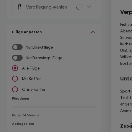
Verpflegung wählen
Ver
Frühst
Abende
Flüge anpassen
Servic
Kuchen
Nur Direktflüge
Uhr), 
Willko
Nur Eurowings-Flüge
kosten
Alle Flüge
Unte
Mit Koffer
Ohne Koffer
Sport-
Tischt
Flugdauer
Flugdauer
angeb
Anima
Bis zu 24 Stunden
Abflugzeiten
Abflugzeiten
Zusä