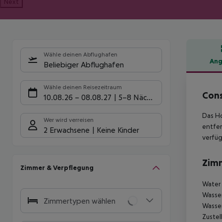
Next
Wähle deinen Abflughafen
Ang
Beliebiger Abflughafen
Hote
Wähle deinen Reisezeitraum
Cons
10.08.26
–
08.08.27
5-8 Nächte
Das Ho
Wer wird verreisen
entfer
2 Erwachsene
Keine Kinder
verfüg
Zim
Zimmer & Verpflegung
Water 
Wasser
Zimmertypen wählen
Wasser
Zustel