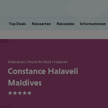
Top Deals
Reisearten
Reiseziele
Informationen
ious
Malediven | Nord Ari Atoll | Halaveli
Constance Halaveli
Maldives
5