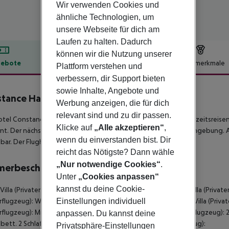
Wir verwenden Cookies und
ähnliche Technologien, um
unsere Webseite für dich am
Laufen zu halten. Dadurch
können wir die Nutzung unserer
ebote
Hotelbeschreibung
Hotelmerkmale
Plattform verstehen und
verbessern, dir Support bieten
lbeschreibung
sowie Inhalte, Angebote und
tance Halaveli Maldives
Werbung anzeigen, die für dich
5
relevant sind und zu dir passen.
tel Constance Halaveli Maldives, das sich besonders bei Hochzeitsreisen
Klicke auf
„Alle akzeptieren“
,
nt. Der nächste Strand, ein privater Sandstrand, liegt in der Umgebung
wenn du einverstanden bist. Dir
bar. Der Flughafen (MLE) ist ca. 100 km entfernt.
reicht das Nötigste? Dann wähle
„Nur notwendige Cookies“
.
merbeschreibung
Unter
„Cookies anpassen“
kannst du deine Cookie-
Villa (Privater Pool - Wasserflugzeug): Mit Zustellbett. Water Villa (Private
flugzeug): Water Villa (Privater Pool - Wasserflugzeug): Water Villa (Privat
Einstellungen individuell
flugzeug): Mit Zustellbett. Strand Villa (Privater Pool - Wasserflugzeug): 
anpassen. Du kannst deine
lbett. 2 Schlafzimmer Strand Villa (Privater Pool - Wasserflugzeug):
Privatsphäre-Einstellungen