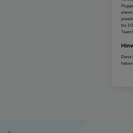
Flugge
planmä
jeweil
bis 3:
Team 
Hinw
Diese 
haben,
Footer