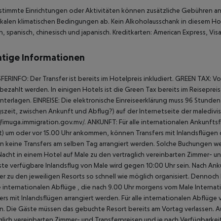
stimmte Einrichtungen oder Aktivitäten können zusätzliche Gebühren anf
kalen klimatischen Bedingungen ab. Kein Alkoholausschank in diesem Hotel
ch, spanisch, chinesisch und japanisch. Kreditkarten: American Express, Vi
tige Informationen
ERINFO: Der Transfer ist bereits im Hotelpreis inkludiert. GREEN TAX: V
bezahlt werden. In einigen Hotels ist die Green Tax bereits im Reisepreis
nterlagen. EINREISE: Die elektronische Einreiseerklärung muss 96 Stunde
szeit, zwischen Ankunft und Abflug?) auf der Internetseite der maledi
//imuga.immigration.gov.mv/. ANKUNFT: Für alle internationalen Ankunftsfl
t) um oder vor 15.00 Uhr ankommen, können Transfers mit Inlandsflügen or
 keine Transfers am selben Tag arrangiert werden. Solche Buchungen we
Nacht in einem Hotel auf Male zu den vertraglich vereinbarten Zimmer- u
ste verfügbare Inlandsflug von Male wird gegen 10:00 Uhr sein. Nach Ank
er zu den jeweiligen Resorts so schnell wie möglich organisiert. Denno
le internationalen Abflüge , die nach 9.00 Uhr morgens vom Male Internati
ers mit Inlandsflügen arrangiert werden. Für alle internationalen Abflüg
. Die Gäste müssen das gebuchte Resort bereits am Vortag verlassen. A
glich vereinbarten Zimmer- und Transferpreisen und je nach Verfügbarkei