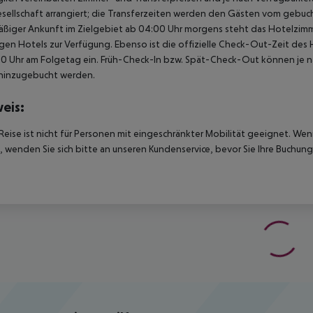
sellschaft arrangiert; die Transferzeiten werden den Gästen vom gebuc
ßiger Ankunft im Zielgebiet ab 04:00 Uhr morgens steht das Hotelzimme
igen Hotels zur Verfügung. Ebenso ist die offizielle Check-Out-Zeit des 
00 Uhr am Folgetag ein. Früh-Check-In bzw. Spät-Check-Out können je n
hinzugebucht werden.
eis:
Reise ist nicht für Personen mit eingeschränkter Mobilität geeignet. We
 wenden Sie sich bitte an unseren Kundenservice, bevor Sie Ihre Buchung