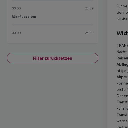
Für be
00:00
23:59
den lo
Rückflugzeiten
Rückflugzeiten
russis
Wich
00:00
23:59
TRANSF
Nacht 
Filter zurücksetzen
Reiseu
Abflug
https:
Airpor
können
erste 
Der er
Transf
Für al
Transf
werden
vertra