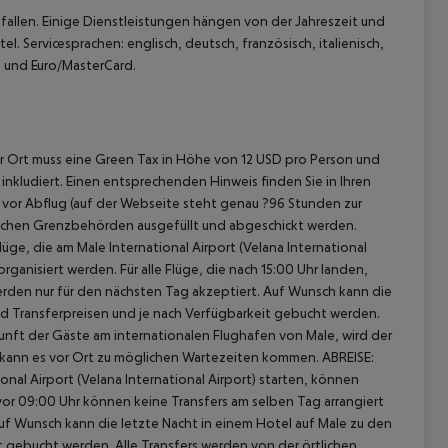
allen. Einige Dienstleistungen hängen von der Jahreszeit und
. Servicesprachen: englisch, deutsch, französisch, italienisch,
sa und Euro/MasterCard.
or Ort muss eine Green Tax in Höhe von 12 USD pro Person und
 inkludiert. Einen entsprechenden Hinweis finden Sie in Ihren
n vor Abflug (auf der Webseite steht genau ?96 Stunden zur
vischen Grenzbehörden ausgefüllt und abgeschickt werden.
üge, die am Male International Airport (Velana International
ganisiert werden. Für alle Flüge, die nach 15:00 Uhr landen,
rden nur für den nächsten Tag akzeptiert. Auf Wunsch kann die
nd Transferpreisen und je nach Verfügbarkeit gebucht werden.
unft der Gäste am internationalen Flughafen von Male, wird der
ch kann es vor Ort zu möglichen Wartezeiten kommen. ABREISE:
onal Airport (Velana International Airport) starten, können
e vor 09:00 Uhr können keine Transfers am selben Tag arrangiert
uf Wunsch kann die letzte Nacht in einem Hotel auf Male zu den
t gebucht werden. Alle Transfers werden von der örtlichen