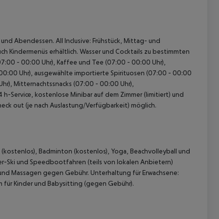
 und Abendessen. All Inclusive: Frühstück, Mittag- und
ch Kindermenüs erhältlich. Wasser und Cocktails zu bestimmten
(07:00 - 00:00 Uhr), Kaffee und Tee (07:00 - 00:00 Uhr),
00:00 Uhr), ausgewählte importierte Spirituosen (07:00 - 00:00
Uhr), Mitternachtssnacks (07:00 - 00:00 Uhr),
 h-Service, kostenlose Minibar auf dem Zimmer (limitiert) und
heck out (je nach Auslastung/Verfügbarkeit) möglich.
 akzeptieren
s (kostenlos), Badminton (kostenlos), Yoga, Beachvolleyball und
er-Ski und Speedbootfahren (teils von lokalen Anbietern)
nd Massagen gegen Gebühr. Unterhaltung für Erwachsene:
ür Kinder und Babysitting (gegen Gebühr).