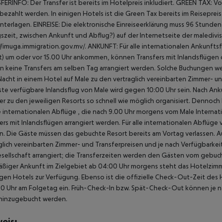
ERINFO: Der Transfer ist bereits im Hotelpreis inkludiert. GREEN TAX: V
bezahlt werden. In einigen Hotels ist die Green Tax bereits im Reisepreis
nterlagen. EINREISE: Die elektronische Einreiseerklärung muss 96 Stunde
szeit, zwischen Ankunft und Abflug?) auf der Internetseite der maledi
//imuga.immigration.gov.mv/. ANKUNFT: Für alle internationalen Ankunftsfl
t) um oder vor 15.00 Uhr ankommen, können Transfers mit Inlandsflügen or
 keine Transfers am selben Tag arrangiert werden. Solche Buchungen we
Nacht in einem Hotel auf Male zu den vertraglich vereinbarten Zimmer- u
ste verfügbare Inlandsflug von Male wird gegen 10:00 Uhr sein. Nach Ank
er zu den jeweiligen Resorts so schnell wie möglich organisiert. Denno
le internationalen Abflüge , die nach 9.00 Uhr morgens vom Male Internati
ers mit Inlandsflügen arrangiert werden. Für alle internationalen Abflüg
. Die Gäste müssen das gebuchte Resort bereits am Vortag verlassen. A
glich vereinbarten Zimmer- und Transferpreisen und je nach Verfügbarkei
sellschaft arrangiert; die Transferzeiten werden den Gästen vom gebuc
ßiger Ankunft im Zielgebiet ab 04:00 Uhr morgens steht das Hotelzimme
igen Hotels zur Verfügung. Ebenso ist die offizielle Check-Out-Zeit des 
00 Uhr am Folgetag ein. Früh-Check-In bzw. Spät-Check-Out können je n
hinzugebucht werden.
eis: