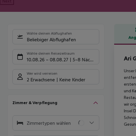
Next
Wähle deinen Abflughafen
Ang
Beliebiger Abflughafen
Hote
Wähle deinen Reisezeitraum
Ari 
10.08.26
–
08.08.27
5-8 Nächte
Unser 
Wer wird verreisen
entfer
2 Erwachsene
Keine Kinder
ersten
und Ka
Restau
Zimmer & Verpflegung
wir or
Insel 
Schnor
Zimmertypen wählen
Gesun