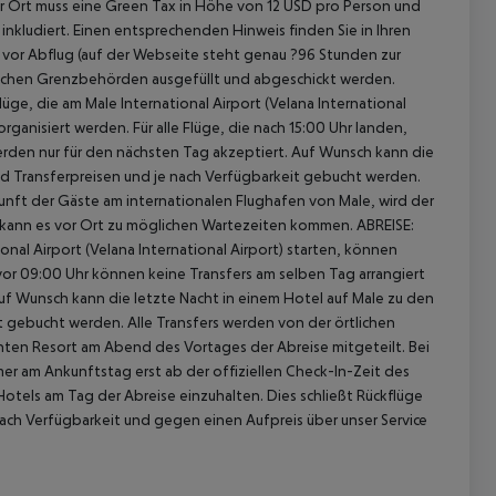
or Ort muss eine Green Tax in Höhe von 12 USD pro Person und
 inkludiert. Einen entsprechenden Hinweis finden Sie in Ihren
n vor Abflug (auf der Webseite steht genau ?96 Stunden zur
vischen Grenzbehörden ausgefüllt und abgeschickt werden.
üge, die am Male International Airport (Velana International
ganisiert werden. Für alle Flüge, die nach 15:00 Uhr landen,
rden nur für den nächsten Tag akzeptiert. Auf Wunsch kann die
nd Transferpreisen und je nach Verfügbarkeit gebucht werden.
unft der Gäste am internationalen Flughafen von Male, wird der
ch kann es vor Ort zu möglichen Wartezeiten kommen. ABREISE:
onal Airport (Velana International Airport) starten, können
e vor 09:00 Uhr können keine Transfers am selben Tag arrangiert
uf Wunsch kann die letzte Nacht in einem Hotel auf Male zu den
t gebucht werden. Alle Transfers werden von der örtlichen
hten Resort am Abend des Vortages der Abreise mitgeteilt. Bei
r am Ankunftstag erst ab der offiziellen Check-In-Zeit des
Hotels am Tag der Abreise einzuhalten. Dies schließt Rückflüge
ach Verfügbarkeit und gegen einen Aufpreis über unser Service