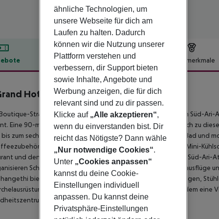
ähnliche Technologien, um
unsere Webseite für dich am
Laufen zu halten. Dadurch
können wir die Nutzung unserer
Plattform verstehen und
ebote
Hotelbeschreibung
Hotelmerkmale
verbessern, dir Support bieten
lbeschreibung
sowie Inhalte, Angebote und
Werbung anzeigen, die für dich
Grand Hotel & Spa
relevant sind und zu dir passen.
Boutique-Strandhotel befindet sich auf der Insel Dhangethi im Süd-Ari-At
Klicke auf
„Alle akzeptieren“
,
nt. Eine 90-minütige Schnellbootfahrt von Malé City bringt dich zu dies
wenn du einverstanden bist. Dir
 bis zum sechsten Stock, jedes mit eigenem Balkon, eigenem Bad und mo
reicht das Nötigste? Dann wähle
ffeezubehör, ein Haartrockner, Pflegeprodukte, ein Safe, ein Mini-Küh
„Nur notwendige Cookies“
.
rant und den einladenden Lobbybereich im Erdgeschoss. Das Süd-Ari-At
Unter
„Cookies anpassen“
ganisieren Schnorchel- und Tauchausflüge, Wassersport, Angelausflüge 
kannst du deine Cookie-
Dhangethi bietet einen eigenen Touristenstrand mit Sonnenliegen, Stühl
Einstellungen individuell
chelausrüstung kann gemietet werden. Die Insel bietet außerdem eine V
anpassen. Du kannst deine
dheitszentrum und mehrere Restaurants.
Privatsphäre-Einstellungen