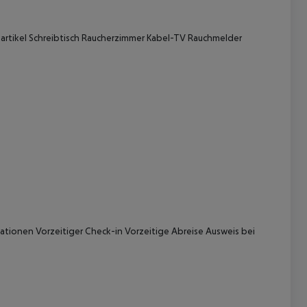
rtikel
Schreibtisch
Raucherzimmer
Kabel-TV
Rauchmelder
 akzeptieren
mationen
Vorzeitiger Check-in
Vorzeitige Abreise
Ausweis bei