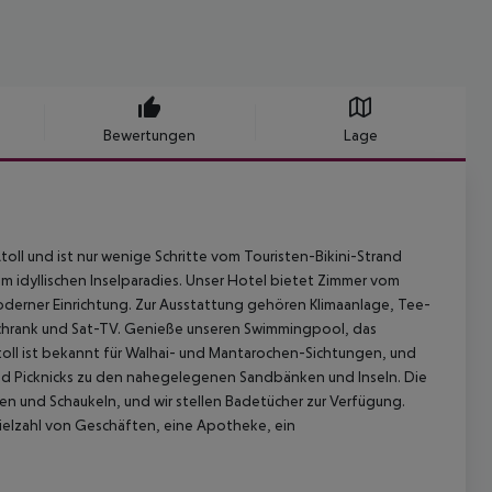
Bewertungen
Lage
oll und ist nur wenige Schritte vom Touristen-Bikini-Strand
em idyllischen Inselparadies. Unser Hotel bietet Zimmer vom
derner Einrichtung. Zur Ausstattung gehören Klimaanlage, Tee-
lschrank und Sat-TV. Genieße unseren Swimmingpool, das
oll ist bekannt für Walhai- und Mantarochen-Sichtungen, und
und Picknicks zu den nahegelegenen Sandbänken und Inseln. Die
en und Schaukeln, und wir stellen Badetücher zur Verfügung.
ielzahl von Geschäften, eine Apotheke, ein