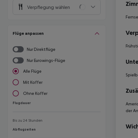
Zim
Verpflegung wählen
Ferns
Ver
Flüge anpassen
Frühst
Nur Direktflüge
Nur Eurowings-Flüge
Unte
Alle Flüge
Spielb
Mit Koffer
Zusä
Ohne Koffer
Flugdauer
Flugdauer
Americ
der A
Bis zu 24 Stunden
Wich
Abflugzeiten
Abflugzeiten