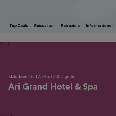
Top Deals
Reisearten
Reiseziele
Informationen
ious
Malediven | Süd Ari Atoll | Dhangethi
Ari Grand Hotel & Spa