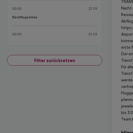
TRANSF
Nacht 
00:00
23:59
Reiseu
Rückflugzeiten
Rückflugzeiten
Abflug
https:
Airpor
00:00
23:59
können
erste 
Der er
Filter zurücksetzen
Transf
Für al
Transf
werden
vertra
Flugge
planmä
jeweil
bis 3:
Team 
Hinw