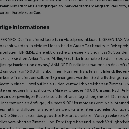
kalen klimatischen Bedingungen ab. Servicesprachen: englisch, deutsch, fra
karten: Euro/MasterCard.
tige Informationen
ERINFO: Der Transfer ist bereits im Hotelpreis inkludiert. GREEN TAX: V
bezahlt werden. In einigen Hotels ist die Green Tax bereits im Reisepreis
nterlagen. EINREISE: Die elektronische Einreiseerklärung muss 96 Stunde
szeit, zwischen Ankunft und Abflug?) auf der Internetseite der maledi
//imuga.immigration.gov.mv/. ANKUNFT: Für alle internationalen Ankunftsfl
t) um oder vor 15.00 Uhr ankommen, können Transfers mit Inlandsflügen or
 keine Transfers am selben Tag arrangiert werden. Solche Buchungen we
Nacht in einem Hotel auf Male zu den vertraglich vereinbarten Zimmer- u
ste verfügbare Inlandsflug von Male wird gegen 10:00 Uhr sein. Nach Ank
er zu den jeweiligen Resorts so schnell wie möglich organisiert. Denno
le internationalen Abflüge , die nach 9.00 Uhr morgens vom Male Internati
ers mit Inlandsflügen arrangiert werden. Für alle internationalen Abflüg
. Die Gäste müssen das gebuchte Resort bereits am Vortag verlassen. A
glich vereinbarten Zimmer- und Transferpreisen und je nach Verfügbarkei
sellschaft arrangiert; die Transferzeiten werden den Gästen vom gebuc