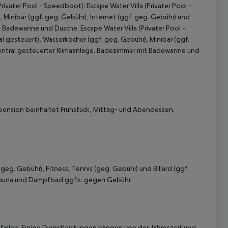
ivater Pool - Speedboot): Escape Water Villa (Privater Pool -
 Minibar (ggf. geg. Gebühr), Internet (ggf. geg. Gebühr) und
 Badewanne und Dusche. Escape Water Villa (Privater Pool -
 gesteuert), Wasserkocher (ggf. geg. Gebühr), Minibar (ggf.
 zentral gesteuerter Klimaanlage. Badezimmer mit Badewanne und
pension beinhaltet Frühstück, Mittag- und Abendessen.
 akzeptieren
eg. Gebühr), Fitness, Tennis (geg. Gebühr) und Billard (ggf.
Sauna und Dampfbad ggfls. gegen Gebühr.
allen. Einige Dienstleistungen hängen von der Jahreszeit und