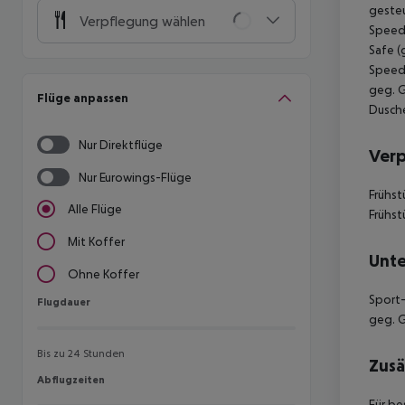
gesteu
Verpflegung wählen
Speedb
Safe (
Speedb
geg. G
Flüge anpassen
Dusche
Nur Direktflüge
Ver
Nur Eurowings-Flüge
Frühst
Alle Flüge
Frühst
Mit Koffer
Unte
Ohne Koffer
Sport-
Flugdauer
Flugdauer
geg. 
Bis zu 24 Stunden
Zusä
Abflugzeiten
Abflugzeiten
Für be