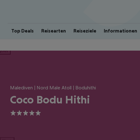
Top Deals
Reisearten
Reiseziele
Informationen
ious
Malediven | Nord Male Atoll | Boduhithi
Coco Bodu Hithi
5