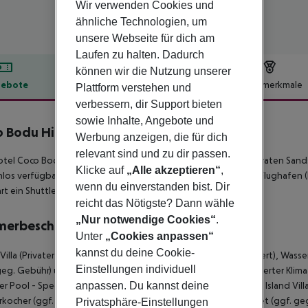
Wir verwenden Cookies und
ähnliche Technologien, um
unsere Webseite für dich am
Laufen zu halten. Dadurch
können wir die Nutzung unserer
ebote
Hotelbeschreibung
Hotelmerkmale
Plattform verstehen und
verbessern, dir Support bieten
lbeschreibung
sowie Inhalte, Angebote und
 Bodu Hithi
Werbung anzeigen, die für dich
5
relevant sind und zu dir passen.
tel Coco Bodu Hithi befindet sich in der Umgebung eines privaten San
Klicke auf
„Alle akzeptieren“
,
los verfügbar. Die Stadt Male City ist ca. 40 km entfernt. Der Flughafen 
wenn du einverstanden bist. Dir
rt ein Shuttle (gegen Gebühr) 24 h am Tag.
reicht das Nötigste? Dann wähle
„Nur notwendige Cookies“
.
merbeschreibung
Unter
„Cookies anpassen“
kannst du deine Cookie-
Villa (Privater Pool - Speedboot): Mit Heizung (zentral gesteuert), Wasse
Einstellungen individuell
geg. Gebühr) und Safe (ggf. geg. Gebühr) sowie zentral gesteuerter Kli
ter Pool - Speedboot): Water Villa (Privater Pool - Speedboot): Island Vil
anpassen. Du kannst deine
kocher (ggf. geg. Gebühr), Minibar (ggf. geg. Gebühr), Internet (ggf. ge
Privatsphäre-Einstellungen