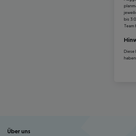
planmä
jeweil
bis 3:
Team 
Hinw
Diese 
haben,
Footer
Footer navigation
Über uns