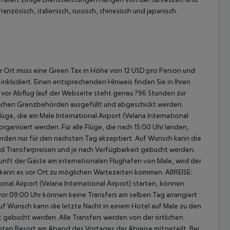
nzösisch, italienisch, russisch, chinesisch und japanisch.
or Ort muss eine Green Tax in Höhe von 12 USD pro Person und
 inkludiert. Einen entsprechenden Hinweis finden Sie in Ihren
n vor Abflug (auf der Webseite steht genau ?96 Stunden zur
vischen Grenzbehörden ausgefüllt und abgeschickt werden.
üge, die am Male International Airport (Velana International
ganisiert werden. Für alle Flüge, die nach 15:00 Uhr landen,
rden nur für den nächsten Tag akzeptiert. Auf Wunsch kann die
nd Transferpreisen und je nach Verfügbarkeit gebucht werden.
unft der Gäste am internationalen Flughafen von Male, wird der
ch kann es vor Ort zu möglichen Wartezeiten kommen. ABREISE:
onal Airport (Velana International Airport) starten, können
e vor 09:00 Uhr können keine Transfers am selben Tag arrangiert
uf Wunsch kann die letzte Nacht in einem Hotel auf Male zu den
t gebucht werden. Alle Transfers werden von der örtlichen
hten Resort am Abend des Vortages der Abreise mitgeteilt. Bei