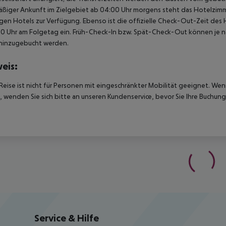
ßiger Ankunft im Zielgebiet ab 04:00 Uhr morgens steht das Hotelzimme
igen Hotels zur Verfügung. Ebenso ist die offizielle Check-Out-Zeit des 
00 Uhr am Folgetag ein. Früh-Check-In bzw. Spät-Check-Out können je n
hinzugebucht werden.
eis:
Reise ist nicht für Personen mit eingeschränkter Mobilität geeignet. We
 wenden Sie sich bitte an unseren Kundenservice, bevor Sie Ihre Buchung
Service & Hilfe