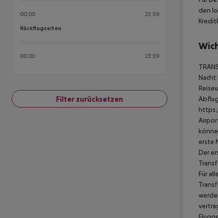
den lo
00:00
23:59
Kredit
Rückflugzeiten
Rückflugzeiten
Wich
00:00
23:59
TRANSF
Nacht 
Reiseu
Filter zurücksetzen
Abflug
https:
Airpor
können
erste 
Der er
Transf
Für al
Transf
werden
vertra
Flugge