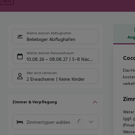
Next
Wähle deinen Abflughafen
Ang
Beliebiger Abflughafen
Hote
Wähle deinen Reisezeitraum
Coco
10.08.26
–
08.08.27
5-8 Nächte
Das Ho
Wer wird verreisen
kosten
2 Erwachsene
Keine Kinder
verkeh
Zim
Zimmer & Verpflegung
Water 
(ggf. 
Zimmertypen wählen
(Priva
Wasser