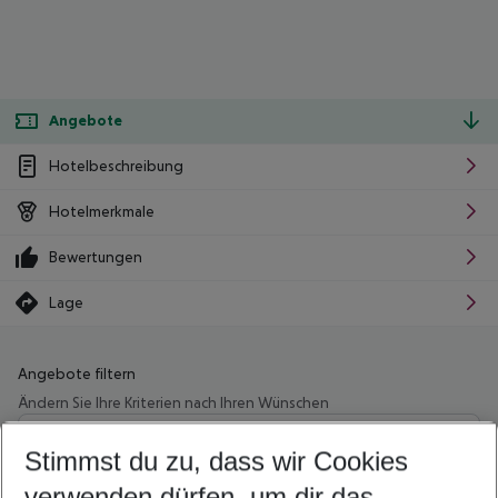
Angebote
Hotelbeschreibung
Hotelmerkmale
Bewertungen
Lage
Angebote filtern
Ändern Sie Ihre Kriterien nach Ihren Wünschen
Wähle deinen Abflughafen
Beliebiger Abflughafen
Stimmst du zu, dass wir Cookies
verwenden dürfen, um dir das
Wähle deinen Reisezeitraum