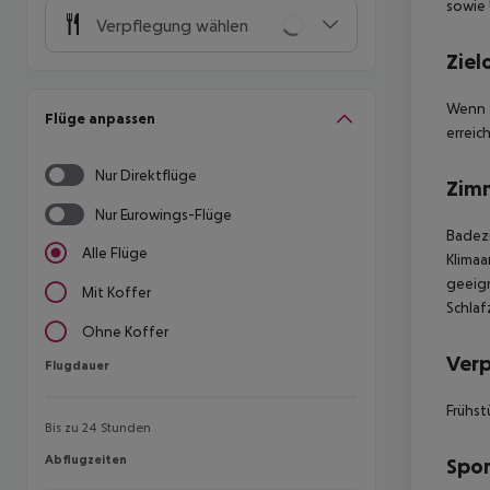
sowie 
Verpflegung wählen
Ziel
Wenn S
Flüge anpassen
erreic
Nur Direktflüge
Zim
Nur Eurowings-Flüge
Badezi
Alle Flüge
Klimaa
geeign
Mit Koffer
Schlaf
Ohne Koffer
Ver
Flugdauer
Flugdauer
Frühst
Bis zu 24 Stunden
Abflugzeiten
Abflugzeiten
Spor