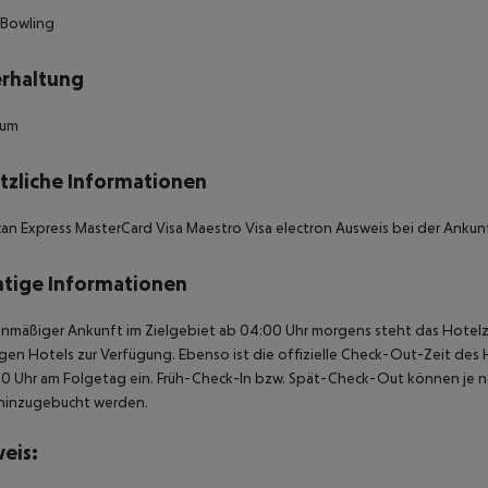
d Bowling
rhaltung
aum
tzliche Informationen
an Express MasterCard Visa Maestro Visa electron Ausweis bei der Ankunf
tige Informationen
anmäßiger Ankunft im Zielgebiet ab 04:00 Uhr morgens steht das Hotelz
igen Hotels zur Verfügung. Ebenso ist die offizielle Check-Out-Zeit des 
00 Uhr am Folgetag ein. Früh-Check-In bzw. Spät-Check-Out können je n
hinzugebucht werden.
eis: