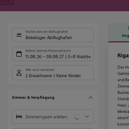
Next
Wähle deinen Abflughafen
Ang
Beliebiger Abflughafen
Hote
Wähle deinen Reisezeitraum
Riga
11.08.26
–
09.08.27
5-8 Nächte
Das Ho
Wer wird verreisen
Gehmin
2 Erwachsene
Keine Kinder
und Ba
Zimmer
Busine
Zimmer & Verpflegung
Stunde
Haus. 
Miniba
Zimmertypen wählen
ebenfa
kontin