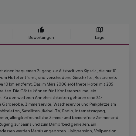
Bewertungen
Lage
et einen bequemen Zugang zur Altstadt von Kipsala, die nur 10
 vom Hotel entfernt, und verschiedene Geschäfte, Restaurants
twa 10 km entfernt. Das im März 2006 eröffnete Hotel mit 205
keiten. Die Gäste können fünf Konferenzräume, ein
n. Zu den weiteren Annehmlichkeiten gehören eine 24-
ne Garderobe, Zimmerservice, Wäscheservice und Parkplätze am
hltelefon, Satelliten-/Kabel-TV, Radio, Internetzugang,
mmer, allergikerfreundliche Zimmer und barrierefreie Zimmer sind
 Zugang zur Sauna und zum Dampfbad genießen. Ein
Abendessen werden Menüs angeboten. Halbpension, Vollpension