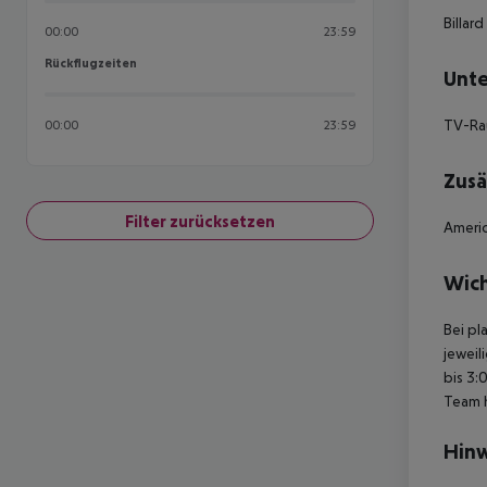
Billar
00:00
23:59
Rückflugzeiten
Rückflugzeiten
Unte
TV-R
00:00
23:59
Zusä
Filter zurücksetzen
Americ
Wich
Bei pl
jeweil
bis 3:
Team 
Hinw