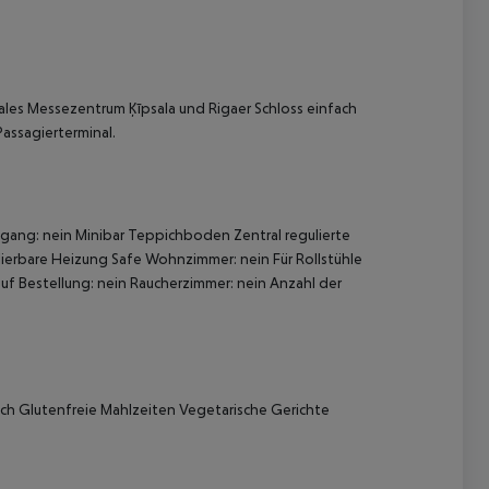
nales Messezentrum Ķīpsala und Rigaer Schloss einfach
Passagierterminal.
 akzeptieren
ang: nein Minibar Teppichboden Zentral regulierte
ulierbare Heizung Safe Wohnzimmer: nein Für Rollstühle
f Bestellung: nein Raucherzimmer: nein Anzahl der
unch Glutenfreie Mahlzeiten Vegetarische Gerichte