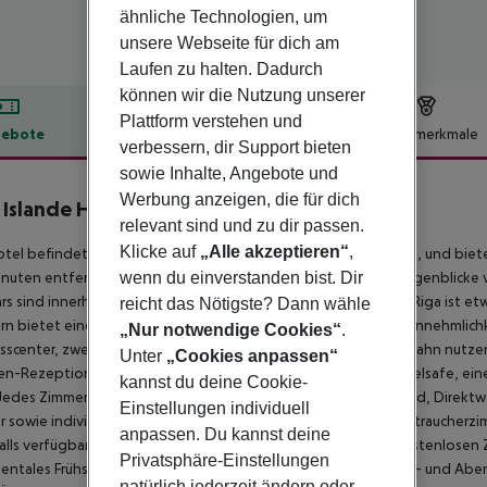
ähnliche Technologien, um
unsere Webseite für dich am
Laufen zu halten. Dadurch
können wir die Nutzung unserer
Plattform verstehen und
ebote
Hotelbeschreibung
Hotelmerkmale
verbessern, dir Support bieten
lbeschreibung
sowie Inhalte, Angebote und
Werbung anzeigen, die für dich
 Islande Hotel
relevant sind und zu dir passen.
4
Klicke auf
„Alle akzeptieren“
,
tel befindet sich im Stadtzentrum von Riga, am Ufer der Düna, und biet
wenn du einverstanden bist. Dir
uten entfernt ist. Die Messehalle ist ebenfalls nur wenige Augenblicke
rs sind innerhalb von 500 Metern zu erreichen. Der Flughafen Riga ist e
reicht das Nötigste? Dann wähle
n bietet eine umfassende Palette an Serviceleistungen und Annehmlich
„Nur notwendige Cookies“
.
sscenter, zwei Restaurants, eine Lobby-Bar und eine Bowlingbahn nutze
Unter
„Cookies anpassen“
n-Rezeption in der klimatisierten Lobby, ein Aufzug, ein Hotelsafe, ei
kannst du deine Cookie-
Jedes Zimmer ist komplett ausgestattet mit einem eigenen Bad, Direktwa
Einstellungen individuell
r sowie individuell regulierbarer Klimaanlage und Heizung. Nichtraucherzi
anpassen. Du kannst deine
lls verfügbar. Die Gäste können sich entspannen und den kostenlosen
Privatsphäre-Einstellungen
entales Frühstücksbuffet wird täglich serviert, und zum Mittag- und 
natürlich jederzeit ändern oder