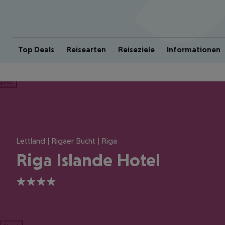
Top Deals
Reisearten
Reiseziele
Informationen
ious
Lettland | Rigaer Bucht | Riga
Riga Islande Hotel
4