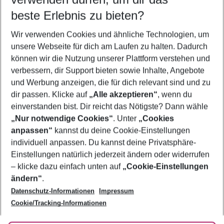
09.08.26
–
07.08.27
5-8 Nächte
beste Erlebnis zu bieten?
Wer wird verreisen
Wir verwenden Cookies und ähnliche Technologien, um
2 Erwachsene
Keine Kinder
unsere Webseite für dich am Laufen zu halten. Dadurch
können wir die Nutzung unserer Plattform verstehen und
Mehr Filter anzeigen
verbessern, dir Support bieten sowie Inhalte, Angebote
und Werbung anzeigen, die für dich relevant sind und zu
dir passen. Klicke auf
„Alle akzeptieren“
, wenn du
einverstanden bist. Dir reicht das Nötigste? Dann wähle
„Nur notwendige Cookies“
. Unter
„Cookies
anpassen“
kannst du deine Cookie-Einstellungen
Footer
Footer navigation
individuell anpassen. Du kannst deine Privatsphäre-
Über uns
Einstellungen natürlich jederzeit ändern oder widerrufen
AGB
– klicke dazu einfach unten auf
„Cookie-Einstellungen
Service & Hilfe
Bestpreisgarantie
ändern“
.
Datenschutz-Informationen
Impressum
Agenturbetreuung
Cookie-Einstellungen ändern
Folge uns
Barrierefreies Reisen
Cookie/Tracking-Informationen
Cookie-Richtlinie
Check-in
Datenschutz