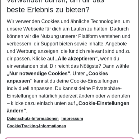
09.08.26
–
07.08.27
5-8 Nächte
beste Erlebnis zu bieten?
Wer wird verreisen
Wir verwenden Cookies und ähnliche Technologien, um
2 Erwachsene
Keine Kinder
unsere Webseite für dich am Laufen zu halten. Dadurch
können wir die Nutzung unserer Plattform verstehen und
Mehr Filter anzeigen
verbessern, dir Support bieten sowie Inhalte, Angebote
und Werbung anzeigen, die für dich relevant sind und zu
dir passen. Klicke auf
„Alle akzeptieren“
, wenn du
einverstanden bist. Dir reicht das Nötigste? Dann wähle
„Nur notwendige Cookies“
. Unter
„Cookies
anpassen“
kannst du deine Cookie-Einstellungen
Footer
Footer navigation
individuell anpassen. Du kannst deine Privatsphäre-
Über uns
Einstellungen natürlich jederzeit ändern oder widerrufen
AGB
– klicke dazu einfach unten auf
„Cookie-Einstellungen
Service & Hilfe
Bestpreisgarantie
ändern“
.
Datenschutz-Informationen
Impressum
Agenturbetreuung
Cookie-Einstellungen ändern
Folge uns
Barrierefreies Reisen
Cookie/Tracking-Informationen
Cookie-Richtlinie
Check-in
Datenschutz