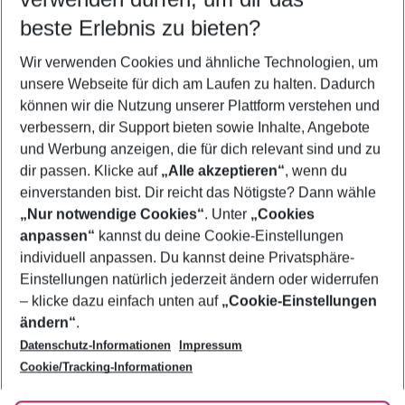
10.08.26
–
08.08.27
5-8 Nächte
beste Erlebnis zu bieten?
Wer wird verreisen
Wir verwenden Cookies und ähnliche Technologien, um
2 Erwachsene
Keine Kinder
unsere Webseite für dich am Laufen zu halten. Dadurch
können wir die Nutzung unserer Plattform verstehen und
Mehr Filter anzeigen
verbessern, dir Support bieten sowie Inhalte, Angebote
und Werbung anzeigen, die für dich relevant sind und zu
dir passen. Klicke auf
„Alle akzeptieren“
, wenn du
einverstanden bist. Dir reicht das Nötigste? Dann wähle
„Nur notwendige Cookies“
. Unter
„Cookies
anpassen“
kannst du deine Cookie-Einstellungen
Footer
Footer navigation
individuell anpassen. Du kannst deine Privatsphäre-
Über uns
Einstellungen natürlich jederzeit ändern oder widerrufen
AGB
– klicke dazu einfach unten auf
„Cookie-Einstellungen
Service & Hilfe
Bestpreisgarantie
ändern“
.
Datenschutz-Informationen
Impressum
Agenturbetreuung
Cookie-Einstellungen ändern
Folge uns
Barrierefreies Reisen
Cookie/Tracking-Informationen
Cookie-Richtlinie
Check-in
Datenschutz