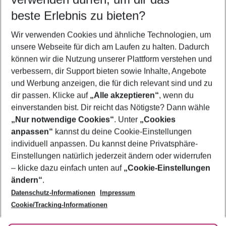
08.08.26
–
06.08.27
5-8 Nächte
beste Erlebnis zu bieten?
Wer wird verreisen
Wir verwenden Cookies und ähnliche Technologien, um
2 Erwachsene
Keine Kinder
unsere Webseite für dich am Laufen zu halten. Dadurch
können wir die Nutzung unserer Plattform verstehen und
Mehr Filter anzeigen
verbessern, dir Support bieten sowie Inhalte, Angebote
und Werbung anzeigen, die für dich relevant sind und zu
dir passen. Klicke auf
„Alle akzeptieren“
, wenn du
einverstanden bist. Dir reicht das Nötigste? Dann wähle
„Nur notwendige Cookies“
. Unter
„Cookies
anpassen“
kannst du deine Cookie-Einstellungen
Footer
Footer navigation
individuell anpassen. Du kannst deine Privatsphäre-
Über uns
Einstellungen natürlich jederzeit ändern oder widerrufen
AGB
– klicke dazu einfach unten auf
„Cookie-Einstellungen
Service & Hilfe
Bestpreisgarantie
ändern“
.
Datenschutz-Informationen
Impressum
Agenturbetreuung
Cookie-Einstellungen ändern
Folge uns
Barrierefreies Reisen
Cookie/Tracking-Informationen
Cookie-Richtlinie
Check-in
Datenschutz