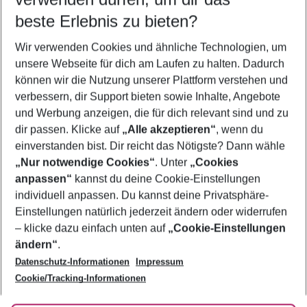
11.08.26
–
09.08.27
5-8 Nächte
beste Erlebnis zu bieten?
Wer wird verreisen
Wir verwenden Cookies und ähnliche Technologien, um
2 Erwachsene
Keine Kinder
unsere Webseite für dich am Laufen zu halten. Dadurch
können wir die Nutzung unserer Plattform verstehen und
Mehr Filter anzeigen
verbessern, dir Support bieten sowie Inhalte, Angebote
und Werbung anzeigen, die für dich relevant sind und zu
dir passen. Klicke auf
„Alle akzeptieren“
, wenn du
einverstanden bist. Dir reicht das Nötigste? Dann wähle
„Nur notwendige Cookies“
. Unter
„Cookies
anpassen“
kannst du deine Cookie-Einstellungen
Footer
Footer navigation
individuell anpassen. Du kannst deine Privatsphäre-
Über uns
Einstellungen natürlich jederzeit ändern oder widerrufen
AGB
– klicke dazu einfach unten auf
„Cookie-Einstellungen
Service & Hilfe
Bestpreisgarantie
ändern“
.
Datenschutz-Informationen
Impressum
Agenturbetreuung
Cookie-Einstellungen ändern
Folge uns
Barrierefreies Reisen
Cookie/Tracking-Informationen
Cookie-Richtlinie
Check-in
Datenschutz